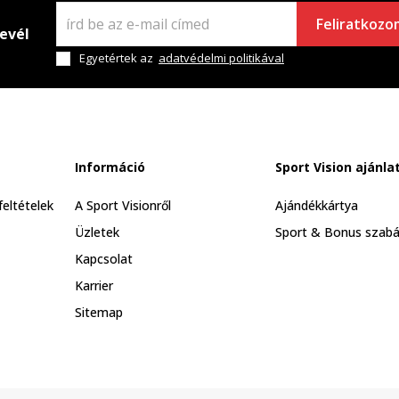
Feliratkozo
levél
Egyetértek az
adatvédelmi politikával
Információ
Sport Vision ajánla
feltételek
A Sport Visionről
Ajándékkártya
Üzletek
Sport & Bonus szabá
Kapcsolat
Karrier
Sitemap