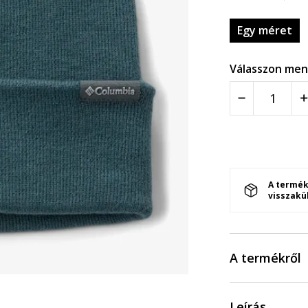
Egy méret
Válasszon men
A termék
visszakü
A termékről
Leírás