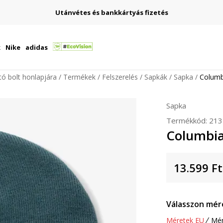
Utánvétes és bankkártyás fizetés
k
Nike
adidas
ító bolt honlapjára
Termékek
Felszerelés
Sapkák
Sapka
Columb
Sapka
Termékkód:
213
Columbia
13.599
Ft
Válasszon mér
Méretek EU
Mér