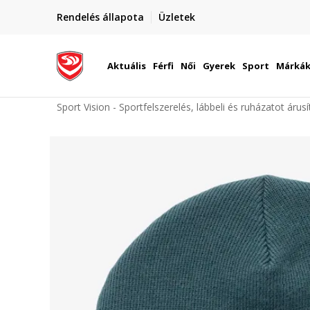
elünkre!
Rendelés állapota
Üzletek
Szállítás Magyarország területén
óinknak
Aktuális
Férfi
Női
Gyerek
Sport
Márká
Sport Vision - Sportfelszerelés, lábbeli és ruházatot árus