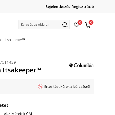
Lépj velünk kapcsolatba
Bejelentkezés
Regisztráció
online@sport-vision.hu
Mun
0
0
Keresés az oldalon
ia Itsakeeper™
7511429
 Itsakeeper™
Értesítést kérek a leárazásról
etet:
etek
Méretek CM