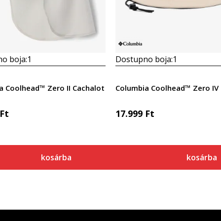
o boja:
1
Dostupno boja:
1
a Coolhead™ Zero II Cachalot
Columbia Coolhead™ Zero IV
Ft
17.999
Ft
kosárba
kosárba