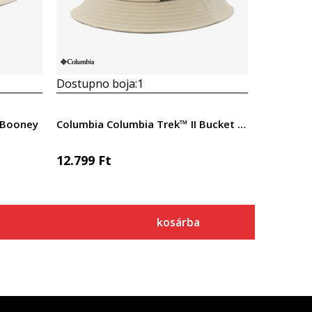
Dostupno boja:
1
 Booney
Columbia Columbia Trek™ II Bucket Hat
12.799
Ft
kosárba