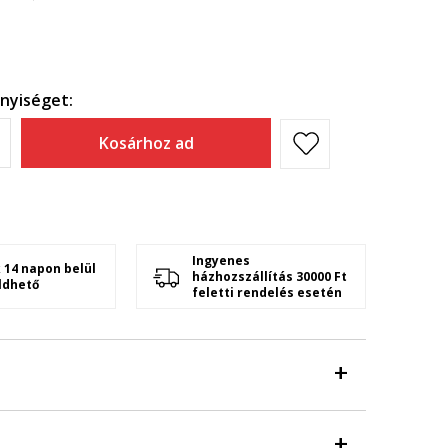
nyiséget:
Kosárhoz ad
Ingyenes
 14 napon belül
házhozszállítás 30000 Ft
ldhető
feletti rendelés esetén