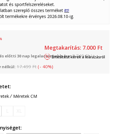
atot és sportfelszereléseket.
latban szereplő összes terméket
itt!
lölt termékekre érvényes 2026.08.10-ig.
%
Megtakarítás:
7.000
Ft
8.749
Ft
(
+
s előtti 30 nap legalacsonyabb ára:
Értesítést kérek a leárazásról
17.499
Ft
(
-
40
%
)
 nélkül:
etet:
etek
Méretek CM
L
XL
nyiséget: