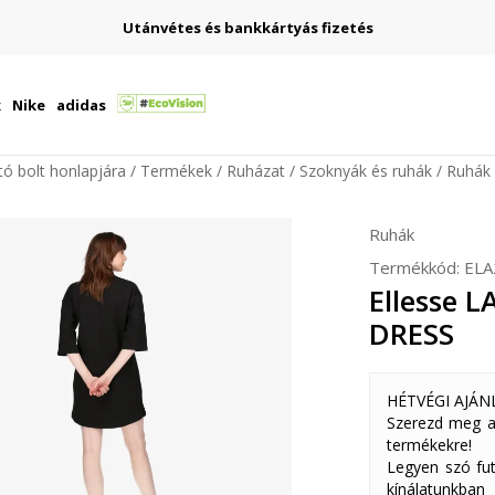
Utánvétes és bankkártyás fizetés
k
Nike
adidas
ító bolt honlapjára
Termékek
Ruházat
Szoknyák és ruhák
Ruhák
Ruhák
Termékkód:
ELA
Ellesse 
DRESS
HÉTVÉGI AJÁN
Szerezd meg a
termékekre!
Legyen szó fut
kínálatunkban