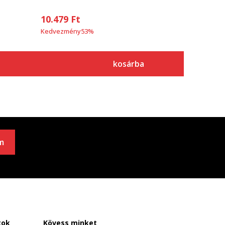
10.479
Ft
Kedvezmény
53
%
kosárba
m
tok
Kövess minket