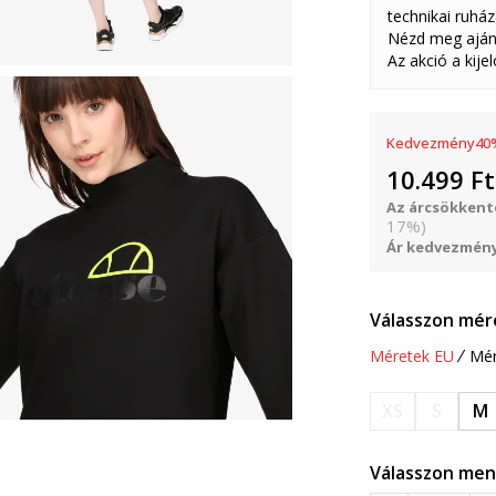
technikai ruház
Nézd meg aján
Az akció a kije
Kedvezmény
40
10.499
Ft
Az árcsökkenté
17
%
)
Ár kedvezmény
Válasszon mér
Méretek EU
Mér
XS
S
M
Válasszon men