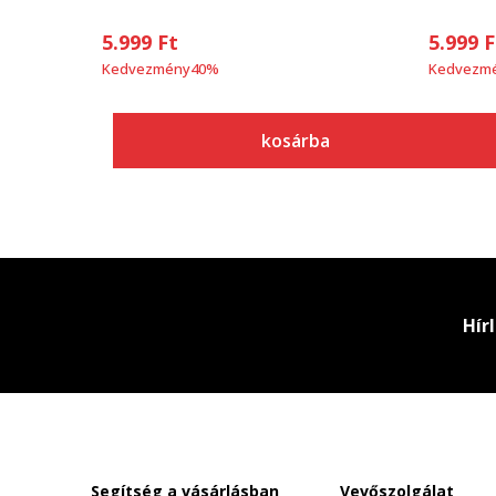
5.999
Ft
5.999
F
Kedvezmény
40
%
Kedvezm
kosárba
Hír
Segítség a vásárlásban
Vevőszolgálat