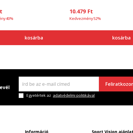
t
10.479
Ft
ény
40
%
Kedvezmény
52
%
kosárba
kosárba
Feliratkozo
levél
Egyetértek az
adatvédelmi politikával
Információ
Sport Vision ajánla