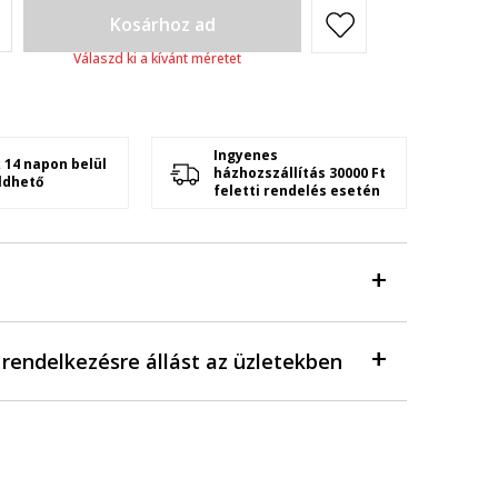
Kosárhoz ad
Válaszd ki a kívánt méretet
Ingyenes
 14 napon belül
házhozszállítás 30000 Ft
ldhető
feletti rendelés esetén
a rendelkezésre állást az üzletekben