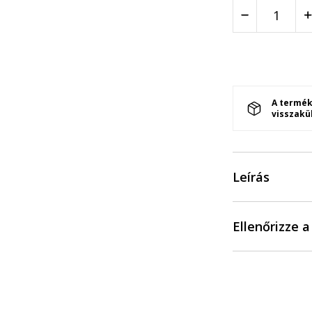
A termék
visszakü
Leírás
Ellenőrizze 