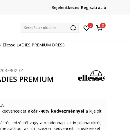
Lépj velünk kapcsolatba
Bejelentkezés
Regisztráció
online@sport-vision.hu
Mun
0
0
Keresés az oldalon
Ellesse LADIES PREMIUM DRESS
203F902-01
LADIES PREMIUM
LAT
 kedvenceidet
akár -40% kedvezménnyel
a kijelölt
ásról, edzésről vagy a mindennapi aktív pillanatokról,
 megtalálod az új szezon kedvenceit: sneakereket,