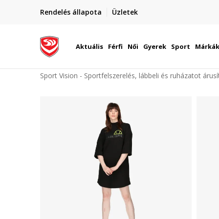
elünkre!
Rendelés állapota
Üzletek
Szállítás Magyarország területén
óinknak
Aktuális
Férfi
Női
Gyerek
Sport
Márká
Sport Vision - Sportfelszerelés, lábbeli és ruházatot árus