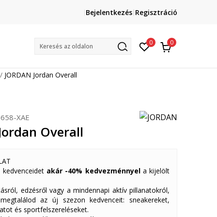
Lépj velünk kapcsolatba
Bejelentkezés
Regisztráció
online@sport-vision.hu
Mun
0
0
Keresés az oldalon
JORDAN Jordan Overall
658-XAE
ordan Overall
LAT
 kedvenceidet
akár -40% kedvezménnyel
a kijelölt
ásról, edzésről vagy a mindennapi aktív pillanatokról,
 megtalálod az új szezon kedvenceit: sneakereket,
atot és sportfelszereléseket.