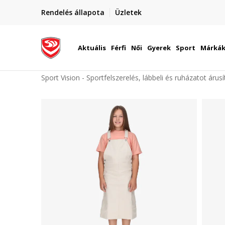
elünkre!
Rendelés állapota
Üzletek
Szállítás Magyarország területén
óinknak
Aktuális
Férfi
Női
Gyerek
Sport
Márká
Sport Vision - Sportfelszerelés, lábbeli és ruházatot árus