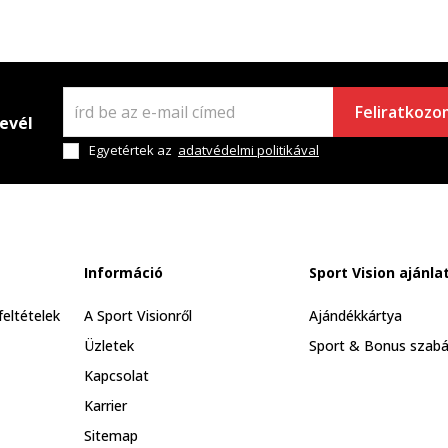
Feliratkozo
levél
Egyetértek az
adatvédelmi politikával
Információ
Sport Vision ajánla
feltételek
A Sport Visionről
Ajándékkártya
Üzletek
Sport & Bonus szabá
Kapcsolat
Karrier
Sitemap