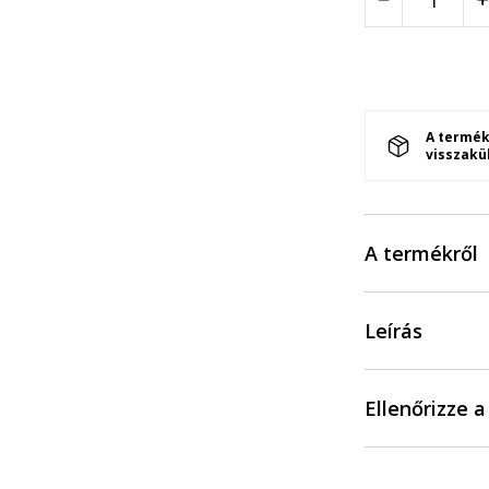
A termék
visszakü
A termékről
Leírás
Ellenőrizze 