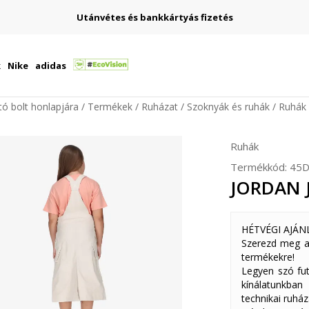
Utánvétes és bankkártyás fizetés
k
Nike
adidas
ító bolt honlapjára
Termékek
Ruházat
Szoknyák és ruhák
Ruhák
Ruhák
Termékkód:
45D
JORDAN J
HÉTVÉGI AJÁN
Szerezd meg a
termékekre!
Legyen szó fut
kínálatunkban
technikai ruház