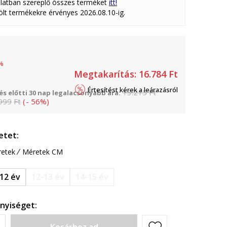
latban szereplő összes terméket
itt!
lölt termékekre érvényes 2026.08.10-ig.
%
Megtakarítás:
16.784
Ft
Értesítést kérek a leárazásról
13.215
Ft
s előtti 30 nap legalacsonyabb ára:
999
Ft
(
-
56
%
)
etet:
etek
Méretek CM
12 év
12-13 év
14-15 év
nyiséget: