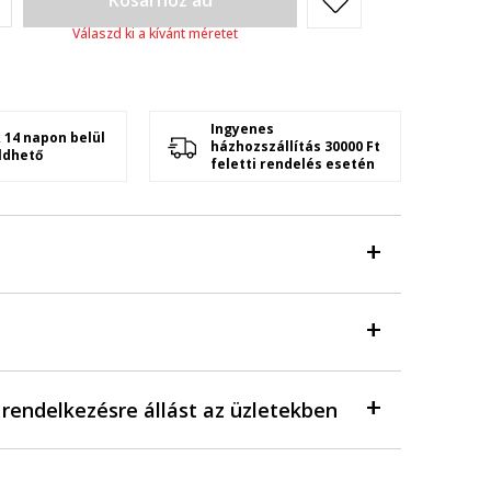
Kosárhoz ad
Válaszd ki a kívánt méretet
Ingyenes
 14 napon belül
házhozszállítás 30000 Ft
ldhető
feletti rendelés esetén
a rendelkezésre állást az üzletekben