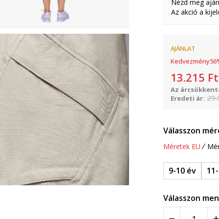
Nézd meg aján
Az akció a kije
AJÁNLAT
Kedvezmény
56
13.215
Ft
Az árcsökkenté
29.
Eredeti ár:
Válasszon mér
Méretek EU
Mér
9-10 év
11-
Válasszon men