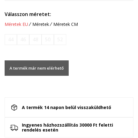
Válasszon méretet:
Méretek EU
Méretek
Méretek CM
44
46
48
50
52
A termék már nem elérhető
A termék 14 napon belül visszaküldhető
Ingyenes házhozszállítás 30000 Ft feletti
rendelés esetén