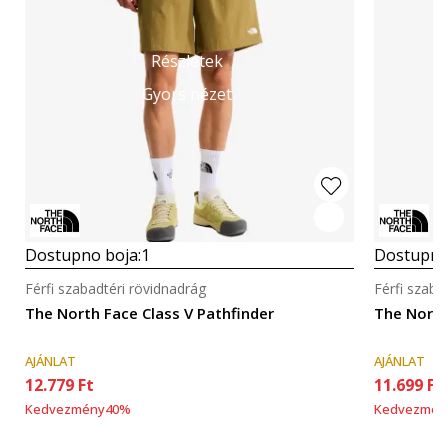
Részletek
Gyors nézet
Dostupno boja:
1
Dostupno
Férfi szabadtéri rövidnadrág
Férfi szaba
The North Face Class V Pathfinder
The North
AJÁNLAT
AJÁNLAT
12.779
Ft
11.699
Ft
Kedvezmény
40
%
Kedvezmén