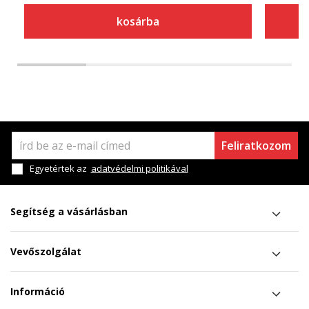
kosárba
Feliratkozom
Egyetértek az
adatvédelmi politikával
Segítség a vásárlásban
Vevőszolgálat
Információ