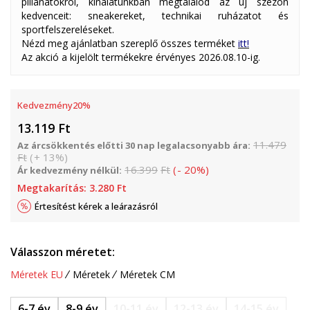
pillanatokról, kínálatunkban megtalálod az új szezon
kedvenceit: sneakereket, technikai ruházatot és
sportfelszereléseket.
Nézd meg ajánlatban szereplő összes terméket
itt!
Az akció a kijelölt termékekre érvényes 2026.08.10-ig.
Kedvezmény
20
%
13.119
Ft
11.479
Az árcsökkentés előtti 30 nap legalacsonyabb ára:
Ft
(
+
13
%
)
16.399
Ft
(
-
20
%
)
Ár kedvezmény nélkül:
Megtakarítás:
3.280
Ft
Értesítést kérek a leárazásról
Válasszon méretet:
Méretek EU
Méretek
Méretek CM
6-7 év
8-9 év
10-11 év
12-13 év
14-15 év