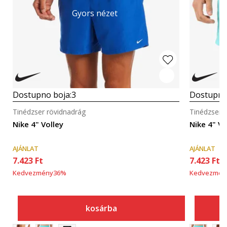
Gyors nézet
Dostupno boja:
3
Dostupno
Tinédzser rövidnadrág
Tinédzser 
Nike 4" Volley
Nike 4" Vo
AJÁNLAT
AJÁNLAT
7.423
Ft
7.423
Ft
Kedvezmény
36
%
Kedvezmén
kosárba