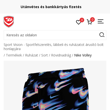
Lépj velünk kapcsolatba
online@sport-vision.hu
0
0
Keresés az oldalon
Sport Vision - Sportfelszerelés, lábbeli és ruházatot árusító bolt
honlapjára
Termékek
Ruházat
Sort
Rövidnadrág
Nike Volley