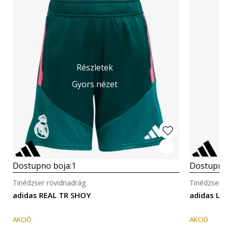
Részletek
Gyors nézet
Dostupno boja:
1
Dostupno
Tinédzser rövidnadrág
Tinédzser 
adidas REAL TR SHOY
adidas LF
AKCIÓ
AKCIÓ