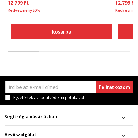
12.799
Ft
12.799
Ft
Kedvezmény
20
%
Kedvezmén
kosárba
Feliratkozom
Egyetértek az
adatvédelmi politikával
Segítség a vásárlásban
Vevőszolgálat