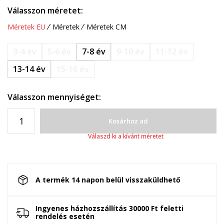
Válasszon méretet:
Méretek EU
Méretek
Méretek CM
3-4 év
5-6 év
7-8 év
9-10 év
11-12 év
13-14 év
15-16 év
Válasszon mennyiséget:
Kosárhoz ad
Válaszd ki a kívánt méretet
A termék 14 napon belül visszaküldhető
Ingyenes házhozszállítás 30000 Ft feletti
rendelés esetén