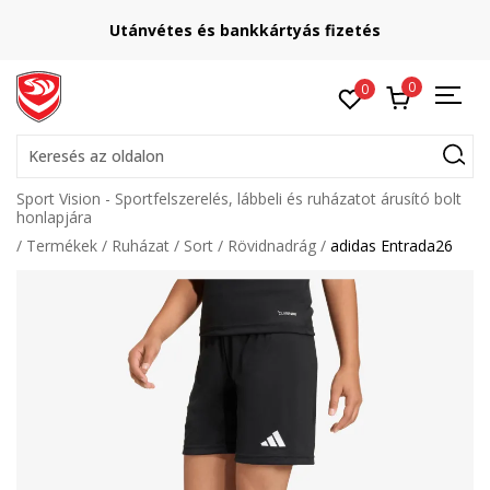
Utánvétes és bankkártyás fizetés
0
0
Keresés az oldalon
Sport Vision - Sportfelszerelés, lábbeli és ruházatot árusító bolt
honlapjára
Termékek
Ruházat
Sort
Rövidnadrág
adidas Entrada26