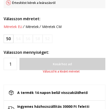
Értesítést kérek a leárazásról
Válasszon méretet:
Méretek EU
Méretek
Méretek CM
50
54
56
58
52
Válasszon mennyiséget:
Kosárhoz ad
Válaszd ki a kívánt méretet
A termék 14 napon belül visszaküldhető
Ingyenes házhozszállítás 30000 Ft feletti