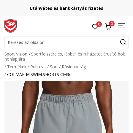
Utánvétes és bankkártyás fizetés
0
0
Keresés az oldalon
Sport Vision - Sportfelszerelés, lábbeli és ruházatot árusító bolt
honlapjára
Termékek
Ruházat
Sort
Rövidnadrág
COLMAR M.SWIM.SHORTS CM36