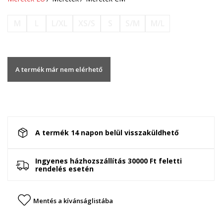
M
L
L/XL
XS/S
S
S/M
M/L
A termék már nem elérhető
A termék 14 napon belül visszaküldhető
Ingyenes házhozszállítás 30000 Ft feletti
rendelés esetén
Mentés a kívánságlistába