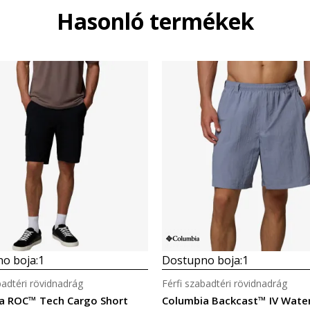
Hasonló termékek
o boja:
1
Dostupno boja:
1
badtéri rövidnadrág
Férfi szabadtéri rövidnadrág
a ROC™ Tech Cargo Short
Columbia Backcast™ IV Water