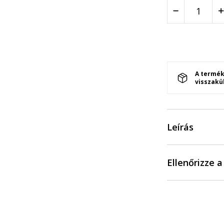
A termék
visszakü
Leírás
Ellenőrizze 