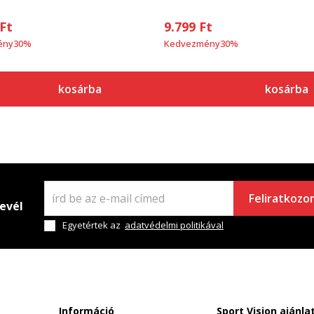
Ft
9.799
Ft
ény
30
%
Kedvezmény
30
%
kosárba
kosárba
Feliratkozo
levél
Egyetértek az
adatvédelmi politikával
Információ
Sport Vision ajánla