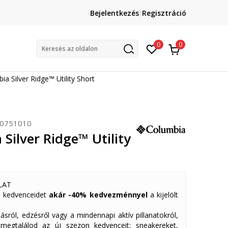
Lépj velünk kapcsolatba
Bejelentkezés
Regisztráció
online@sport-vision.hu
Mun
0
0
Keresés az oldalon
ia Silver Ridge™ Utility Short
0751010
Silver Ridge™ Utility
LAT
 kedvenceidet
akár -40% kedvezménnyel
a kijelölt
ásról, edzésről vagy a mindennapi aktív pillanatokról,
 megtalálod az új szezon kedvenceit: sneakereket,