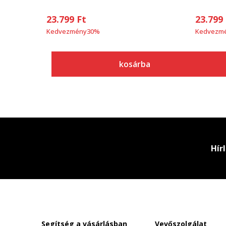
23.799
Ft
23.799
Kedvezmény
30
%
Kedvezm
kosárba
Hír
Segítség a vásárlásban
Vevőszolgálat