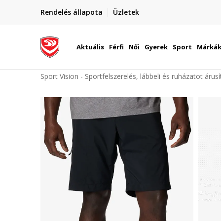
elünkre!
Rendelés állapota
Üzletek
Szállítás Magyarország területén
óinknak
Aktuális
Férfi
Női
Gyerek
Sport
Márká
Sport Vision - Sportfelszerelés, lábbeli és ruházatot árus