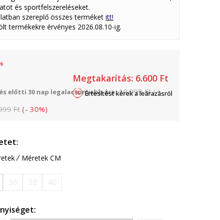
atot és sportfelszereléseket.
latban szereplő összes terméket
itt!
lölt termékekre érvényes 2026.08.10-ig.
%
Megtakarítás:
6.600
Ft
10.999
Ft
(
+
s előtti 30 nap legalacsonyabb ára:
Értesítést kérek a leárazásról
999
Ft
(
-
30
%
)
etet:
etek
Méretek CM
36
38
40
nyiséget: