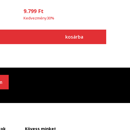
9.799
Ft
Kedvezmény
30
%
kosárba
m
tok
Kövess minket