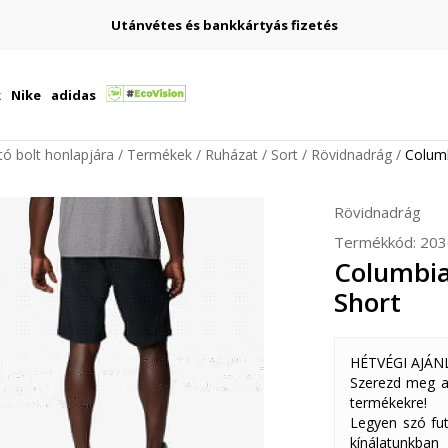
Utánvétes és bankkártyás fizetés
k
Nike
adidas
ító bolt honlapjára
Termékek
Ruházat
Sort
Rövidnadrág
Columb
Rövidnadrág
Termékkód:
203
Columbia 
Short
HÉTVÉGI AJÁN
Szerezd meg a
termékekre!
Legyen szó fut
kínálatunkban