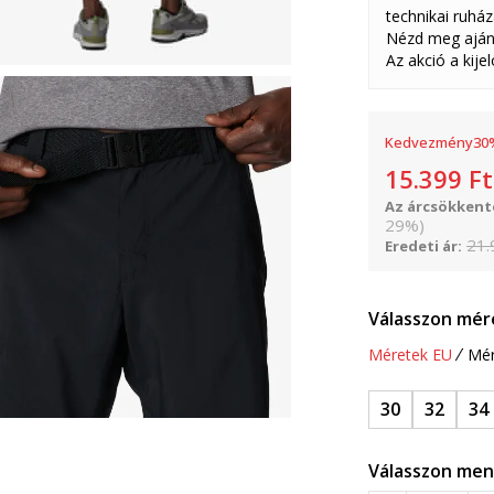
technikai ruház
Nézd meg aján
Az akció a kije
Kedvezmény
30
15.399
Ft
Az árcsökkenté
29
%
)
21.
Eredeti ár:
Válasszon mér
Méretek EU
Mér
30
32
34
Válasszon men