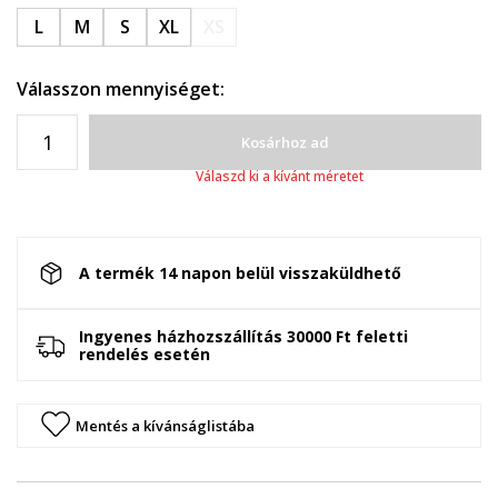
L
M
S
XL
XS
Válasszon mennyiséget:
Kosárhoz ad
Válaszd ki a kívánt méretet
A termék 14 napon belül visszaküldhető
Ingyenes házhozszállítás 30000 Ft feletti
rendelés esetén
Mentés a kívánságlistába