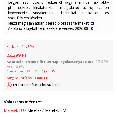
Legyen szó futásról, edzésről vagy a mindennapi aktív
pillanatokról, kínálatunkban megtalálod az új szezon
kedvenceit: sneakereket, technikai ruházatot és
sportfelszereléseket.
Nézd meg ajánlatban szereplő összes terméket
itt!
Az akció a kijelölt termékekre érvényes 2026.08.10-ig.
Kedvezmény
30
%
22.399
Ft
15.999
Az árcsökkentés előtti 30 nap legalacsonyabb ára:
Ft
(
+
29
%
)
31.999
Ft
(
-
30
%
)
Eredeti ár:
Megtakarítás:
9.600
Ft
Értesítést kérek a leárazásról
Válasszon méretet:
Méretek EU
Méretek
Méretek CM