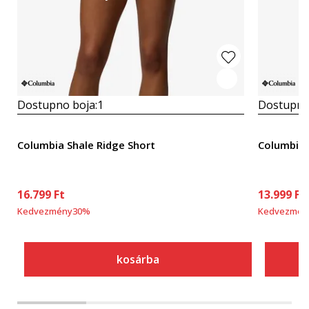
Dostupno boja:
1
Dostupno
Columbia Shale Ridge Short
Columbia W
16.799
Ft
13.999
Ft
Kedvezmény
30
%
Kedvezmén
kosárba