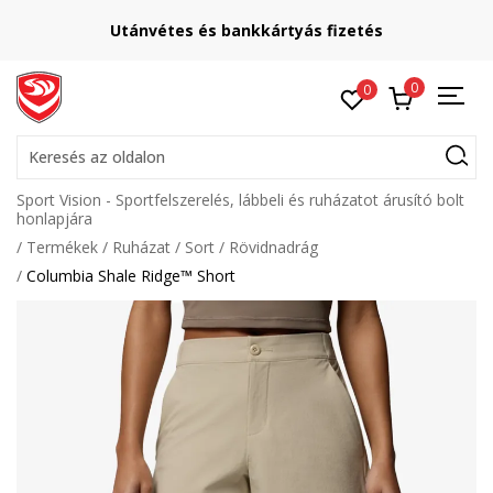
Utánvétes és bankkártyás fizetés
0
0
Keresés az oldalon
Sport Vision - Sportfelszerelés, lábbeli és ruházatot árusító bolt
honlapjára
Termékek
Ruházat
Sort
Rövidnadrág
Columbia Shale Ridge™ Short