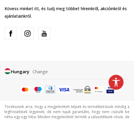
Kövess minket itt, és tudj meg többet híreinkről, akcióinkról és
ajánlatainkról.
Hungary
Change
Törekszünk arra, hogy a megjelenített képek és termékleírások mindig a
legfrissebbek legyenek, de nem tujuk garantálni, hogy nem csúszik be
néha egy-egy hiba. Minden megjelenített termék a választékunk része, de
ez nem jelenti azt, hogy minden termék mindig elérhető.
©2026
www.sportvision.hu
, Termelés
NB SOFT
. Minden jog fenntartva.