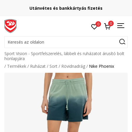
Utánvétes és bankkártyás fizetés
0
0
Keresés az oldalon
Sport Vision - Sportfelszerelés, lábbeli és ruházatot árusító bolt
honlapjára
Termékek
Ruházat
Sort
Rövidnadrág
Nike Phoenix