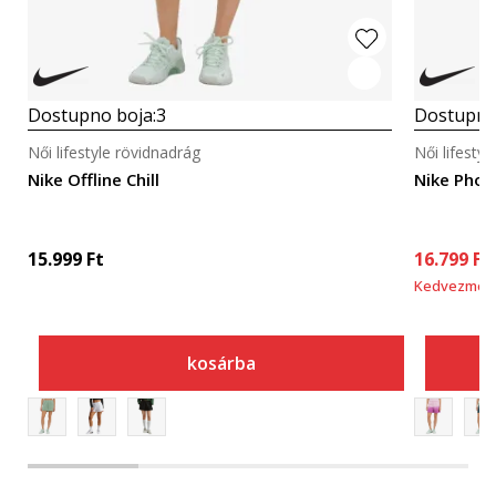
Dostupno boja:
3
Dostupno
Női lifestyle rövidnadrág
Női lifesty
Nike Offline Chill
Nike Phoe
15.999
Ft
16.799
Ft
Kedvezmén
kosárba