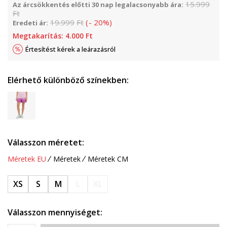
15.999
Az árcsökkentés előtti 30 nap legalacsonyabb ára:
Ft
19.999
Ft
(
-
20
%
)
Eredeti ár:
Megtakarítás:
4.000
Ft
Értesítést kérek a leárazásról
Elérhető különböző színekben:
Válasszon méretet:
Méretek EU
Méretek
Méretek CM
XS
S
M
L
XL
Válasszon mennyiséget: