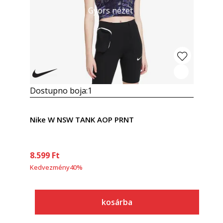
Gyors nézet
Dostupno boja:
1
Nike W NSW TANK AOP PRNT
8.599
Ft
Kedvezmény
40
%
kosárba