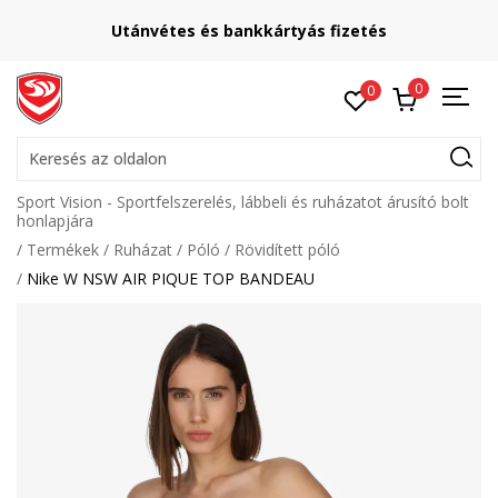
Utánvétes és bankkártyás fizetés
0
0
Keresés az oldalon
Sport Vision - Sportfelszerelés, lábbeli és ruházatot árusító bolt
honlapjára
Termékek
Ruházat
Póló
Rövidített póló
Nike W NSW AIR PIQUE TOP BANDEAU