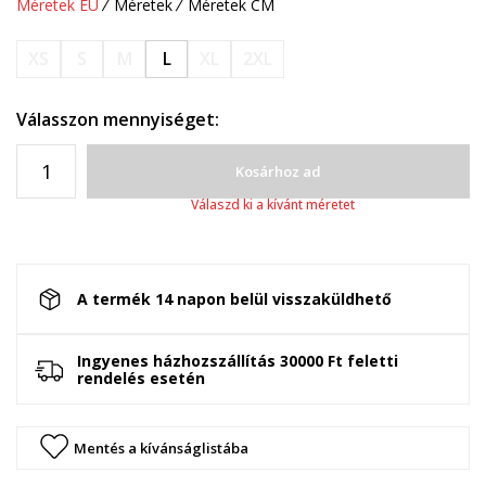
Méretek EU
Méretek
Méretek CM
XS
S
M
L
XL
2XL
Válasszon mennyiséget:
Kosárhoz ad
Válaszd ki a kívánt méretet
A termék 14 napon belül visszaküldhető
Ingyenes házhozszállítás 30000 Ft feletti
rendelés esetén
Mentés a kívánságlistába