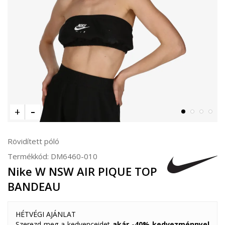
Rövidített póló
Termékkód:
DM6460-010
Nike W NSW AIR PIQUE TOP
BANDEAU
HÉTVÉGI AJÁNLAT
Szerezd meg a kedvenceidet
akár -40% kedvezménnyel