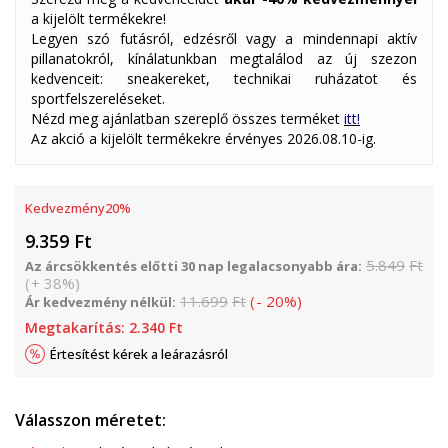
a kijelölt termékekre!
Legyen szó futásról, edzésről vagy a mindennapi aktív
pillanatokról, kínálatunkban megtalálod az új szezon
kedvenceit: sneakereket, technikai ruházatot és
sportfelszereléseket.
Nézd meg ajánlatban szereplő összes terméket
itt!
Az akció a kijelölt termékekre érvényes 2026.08.10-ig.
Kedvezmény
20
%
9.359
Ft
5.849
Ft
Az árcsökkentés előtti 30 nap legalacsonyabb ára:
(
+
38
%
)
11.699
Ft
(
-
20
%
)
Ár kedvezmény nélkül:
Megtakarítás:
2.340
Ft
Értesítést kérek a leárazásról
Válasszon méretet: