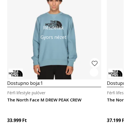
Részletek
Gyors nézet
Dostupno boja:
1
Dostupno
Férfi lifestyle pulóver
Férfi lifest
The North Face M DREW PEAK CREW
The North
33.999
Ft
37.199
Ft