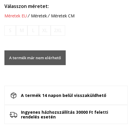
Válasszon méretet:
Méretek EU
Méretek
Méretek CM
S
M
L
XL
2XL
A termék már nem elérhető
A termék 14 napon belül visszaküldhető
Ingyenes házhozszállítás 30000 Ft feletti
rendelés esetén