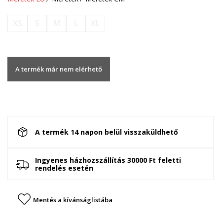
XS
S
M
L
XL
A termék már nem elérhető
A termék 14 napon belül visszaküldhető
Ingyenes házhozszállítás 30000 Ft feletti
rendelés esetén
Mentés a kívánságlistába