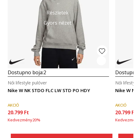
Részletek
Gyors nézet
Dostupno boja:
2
Dostupno
Női lifestyle pulóver
Női lifestyl
Nike W NK STDO FLC LW STD PO HDY
Nike W N
AKCIÓ
AKCIÓ
20.799
Ft
20.799
Ft
Kedvezmény
20
%
Kedvezmén