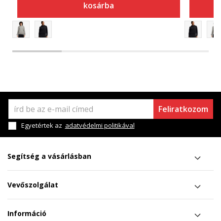
kosárba
Feliratkozom
Egyetértek az
adatvédelmi politikával
Segítség a vásárlásban
Vevőszolgálat
Információ