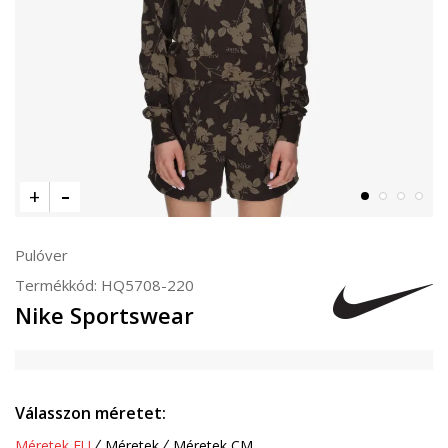
Pulóver
Termékkód:
HQ5708-220
Nike Sportswear
Válasszon méretet:
Méretek EU
Méretek
Méretek CM