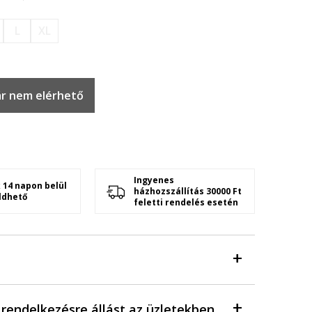
L
XL
r nem elérhető
Ingyenes
 14 napon belül
házhozszállítás 30000 Ft
ldhető
feletti rendelés esetén
a rendelkezésre állást az üzletekben