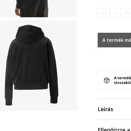
XS
S
M
A termék má
A termék
visszakü
Leírás
Ellenőrizze 