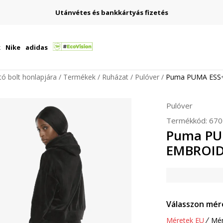
Utánvétes és bankkártyás fizetés
k
Nike
adidas
ító bolt honlapjára
Termékek
Ruházat
Pulóver
Puma PUMA ESS
Pulóver
Termékkód:
670
Puma PU
EMBROID
Válasszon mér
Méretek EU
Mér