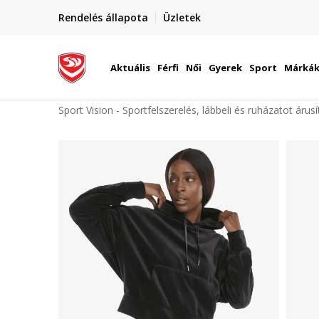
elünkre!
Rendelés állapota
Üzletek
Szállítás Magyarország területén
óinknak
Aktuális
Férfi
Női
Gyerek
Sport
Márká
Sport Vision - Sportfelszerelés, lábbeli és ruházatot árus