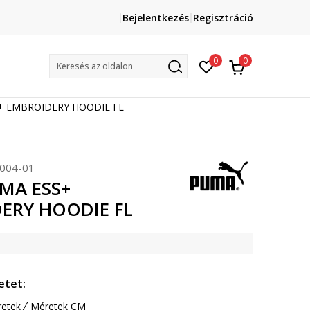
Lépj velünk kapcsolatba
Bejelentkezés
Regisztráció
online@sport-vision.hu
Mun
0
0
Keresés az oldalon
+ EMBROIDERY HOODIE FL
004-01
MA ESS+
ERY HOODIE FL
etet:
etek
Méretek CM