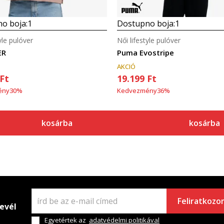
o boja:
1
Dostupno boja:
1
yle pulóver
Női lifestyle pulóver
ER
Puma Evostripe
AKCIÓ
Ft
19.199
Ft
ény
30
%
Kedvezmény
36
%
kosárba
kosárba
Feliratkozo
levél
Egyetértek az
adatvédelmi politikával