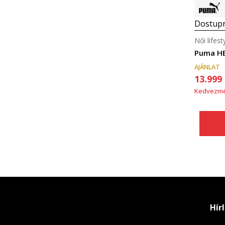
Dostupn
Női lifest
Puma H
AJÁNLAT
13.999
Kedvezm
Hír