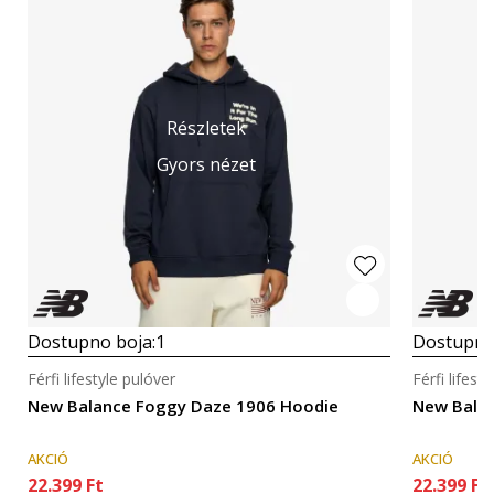
Részletek
Gyors nézet
Dostupno boja:
1
Dostupno
Férfi lifestyle pulóver
Férfi lifest
New Balance Foggy Daze 1906 Hoodie
New Bala
AKCIÓ
AKCIÓ
22.399
Ft
22.399
Ft