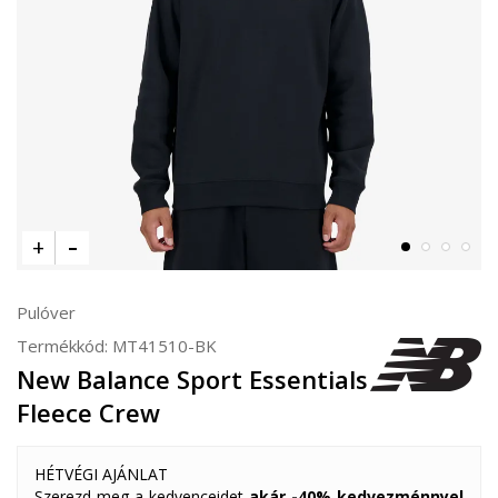
Pulóver
Termékkód:
MT41510-BK
New Balance Sport Essentials
Fleece Crew
HÉTVÉGI AJÁNLAT
Szerezd meg a kedvenceidet
akár -40% kedvezménnyel