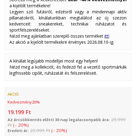
a kijelölt termékekre!
Legyen szó futásról, edzésről vagy a mindennapi aktív
pillanatokról, kínálatunkban megtalálod az új szezon
kedvenceit: sneakereket, technikai ruházatot és
sportfelszereléseket.
Nézd meg ajánlatban szereplő összes terméket
itt!
Az akció a kijelölt termékekre érvényes 2026.08.10-ig.
A kínálat legújabb modelljei most egy helyen!
Nézd meg a kollekciót, és fedezd fel a vezető sportmárkák
legfrissebb cipőit, ruházatát és felszereléseit.
AKCIÓ
Kedvezmény
20
%
19.199
Ft
23.999
Az árcsökkentés előtti 30 nap legalacsonyabb ára:
Ft
(
-
20
%
)
23.999
Ft
(
-
20
%
)
Eredeti ár: