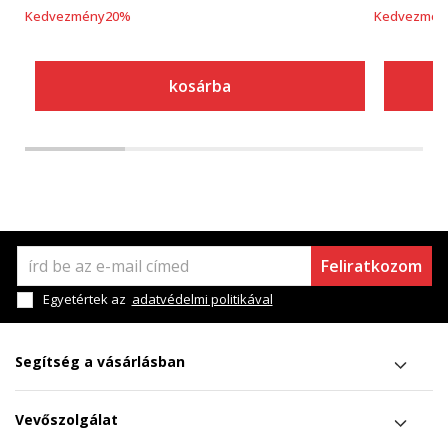
Kedvezmény
20
%
Kedvezmén
kosárba
Feliratkozom
Egyetértek az
adatvédelmi politikával
Segítség a vásárlásban
Vevőszolgálat