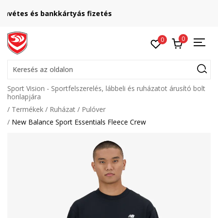
Lépj velünk kapcsolatba
online@sport-vision.hu
0
0
Keresés az oldalon
Sport Vision - Sportfelszerelés, lábbeli és ruházatot árusító bolt
honlapjára
Termékek
Ruházat
Pulóver
New Balance Sport Essentials Fleece Crew