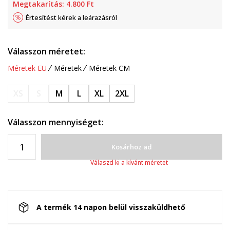
Megtakarítás:
4.800
Ft
Értesítést kérek a leárazásról
Válasszon méretet:
Méretek EU
Méretek
Méretek CM
XS
S
M
L
XL
2XL
Válasszon mennyiséget:
Kosárhoz ad
Válaszd ki a kívánt méretet
A termék 14 napon belül visszaküldhető