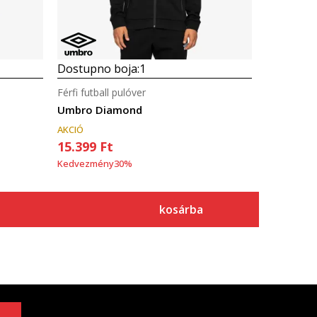
Dostupno boja:
1
Férfi futball pulóver
Umbro Diamond
AKCIÓ
15.399
Ft
Kedvezmény
30
%
kosárba