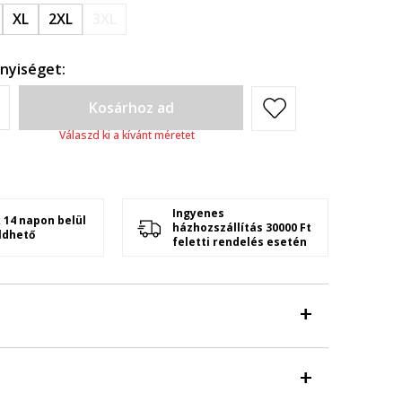
XL
2XL
3XL
nyiséget:
Kosárhoz ad
Válaszd ki a kívánt méretet
Ingyenes
 14 napon belül
házhozszállítás 30000 Ft
ldhető
feletti rendelés esetén