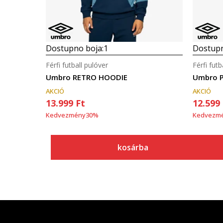
Dostupno boja:
1
Dostupn
Férfi futball pulóver
Férfi futb
Umbro RETRO HOODIE
Umbro P
AKCIÓ
AKCIÓ
13.999
Ft
12.599
Kedvezmény
30
%
Kedvezm
kosárba