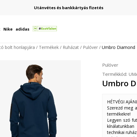
Utánvétes és bankkártyás fizetés
k
Nike
adidas
ító bolt honlapjára
Termékek
Ruházat
Pulóver
Umbro Diamond
Pulóver
Termékkód:
UM
Umbro D
HÉTVÉGI AJÁN
Szerezd meg a
termékekre!
Legyen szó fut
kínálatunkban
technikai ruház