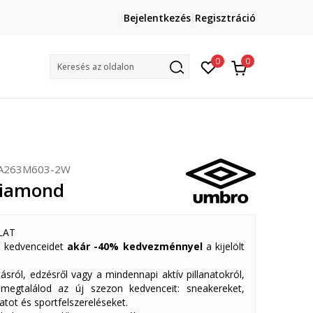
Lépj velünk kapcsolatba
Bejelentkezés
Regisztráció
online@sport-vision.hu
Mun
0
0
Keresés az oldalon
A263M603-2W
iamond
LAT
 kedvenceidet
akár -40% kedvezménnyel
a kijelölt
ásról, edzésről vagy a mindennapi aktív pillanatokról,
 megtalálod az új szezon kedvenceit: sneakereket,
atot és sportfelszereléseket.