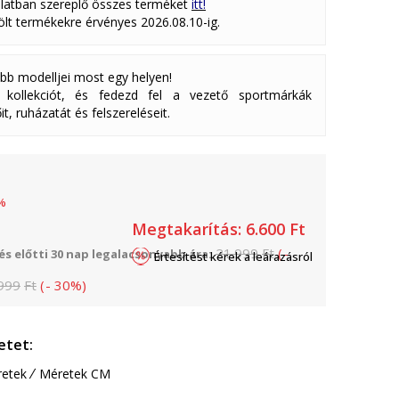
latban szereplő összes terméket
itt!
lölt termékekre érvényes 2026.08.10-ig.
abb modelljei most egy helyen!
ollekciót, és fedezd fel a vezető sportmárkák
it, ruházatát és felszereléseit.
%
Megtakarítás:
6.600
Ft
21.999
Ft
(
-
s előtti 30 nap legalacsonyabb ára:
Értesítést kérek a leárazásról
999
Ft
(
-
30
%
)
etet:
etek
Méretek CM