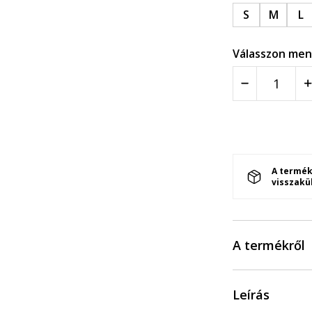
S
M
L
Válasszon men
A termék
visszakü
A termékről
Leírás