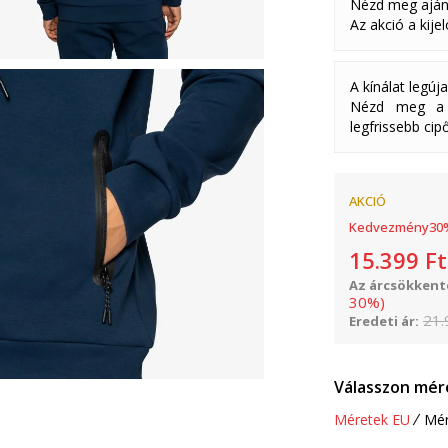
Nézd meg aján
Az akció a kije
A kínálat legúj
Nézd meg a k
legfrissebb cipő
AKCIÓ
Kedvezmény
30
15.399
Ft
Az árcsökkenté
30
%
)
21.
Eredeti ár:
Válasszon mér
Méretek EU
Mér