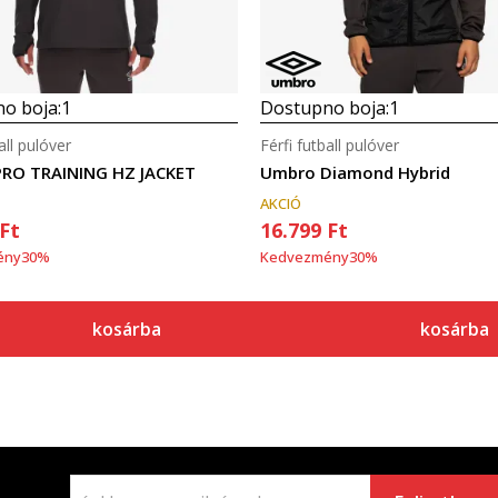
o boja:
1
Dostupno boja:
1
all pulóver
Férfi futball pulóver
RO TRAINING HZ JACKET
Umbro Diamond Hybrid
AKCIÓ
Ft
16.799
Ft
ény
30
%
Kedvezmény
30
%
kosárba
kosárba