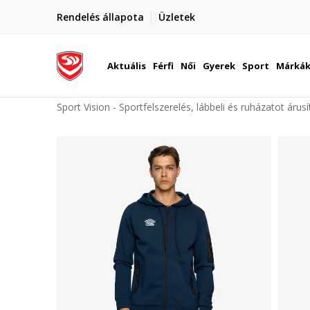
elünkre!
Rendelés állapota
Üzletek
Szállítás Magyarország területén
óinknak
Aktuális
Férfi
Női
Gyerek
Sport
Márká
Sport Vision - Sportfelszerelés, lábbeli és ruházatot árus