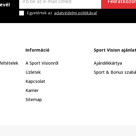
Feliratkozo
levél
Egyetértek az
adatvédelmi politikával
Információ
Sport Vision ajánla
feltételek
A Sport Visionről
Ajándékkártya
Üzletek
Sport & Bonus szabá
Kapcsolat
Karrier
Sitemap