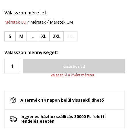
Válasszon méretet:
Méretek EU
Méretek
Méretek CM
S
M
L
XL
2XL
3XL
Válasszon mennyiséget:
Kosárhoz ad
Válaszd ki a kívánt méretet
A termék 14 napon belül visszaküldhető
Ingyenes házhozszállítás 30000 Ft feletti
rendelés esetén