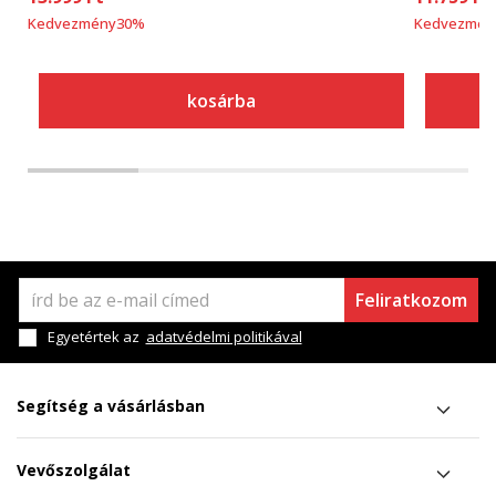
Kedvezmény
30
%
Kedvezmén
kosárba
Feliratkozom
Egyetértek az
adatvédelmi politikával
Segítség a vásárlásban
Vevőszolgálat