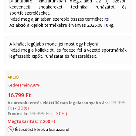
pillanatokról, kínálatunkban megtalálod az új szezon
kedvenceit: sneakereket, technikai ruházatot és
sportfelszereléseket.
Nézd meg ajánlatban szereplő összes terméket
itt!
Az akció a kijelölt termékekre érvényes 2026.08.10-ig.
A kínálat legújabb modelljei most egy helyen!
Nézd meg a kollekciót, és fedezd fel a vezető sportmárkák
legfrissebb cipőit, ruházatát és felszereléseit.
AKCIÓ
Kedvezmény
30
%
16.799
Ft
23.999
Az árcsökkentés előtti 30 nap legalacsonyabb ára:
Ft
(
-
30
%
)
23.999
Ft
(
-
30
%
)
Eredeti ár:
Megtakarítás:
7.200
Ft
Értesítést kérek a leárazásról