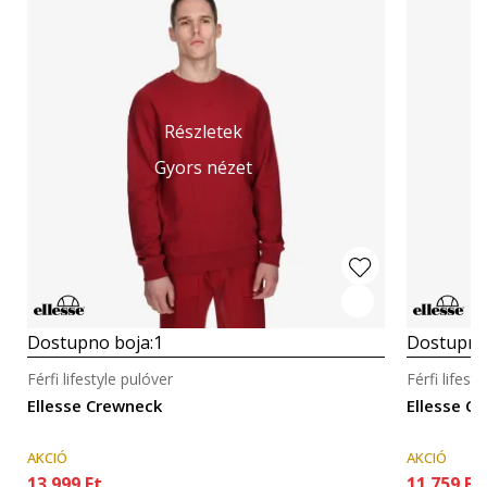
Részletek
Gyors nézet
Dostupno boja:
1
Dostupno
Férfi lifestyle pulóver
Férfi lifest
Ellesse Crewneck
Ellesse C
AKCIÓ
AKCIÓ
13.999
Ft
11.759
Ft