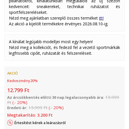
pillanatokról, kínálatunkban megtalálod az új szezon
kedvenceit: sneakereket, technikai ruházatot és
sportfelszereléseket.
Nézd meg ajánlatban szereplő összes terméket
itt!
Az akció a kijelölt termékekre érvényes 2026.08.10-ig.
A kínálat legújabb modelljei most egy helyen!
Nézd meg a kollekciót, és fedezd fel a vezető sportmárkák
legfrissebb cipőit, ruházatát és felszereléseit.
AKCIÓ
Kedvezmény
20
%
12.799
Ft
15.999
Az árcsökkentés előtti 30 nap legalacsonyabb ára:
Ft
(
-
20
%
)
15.999
Ft
(
-
20
%
)
Eredeti ár:
Megtakarítás:
3.200
Ft
Értesítést kérek a leárazásról