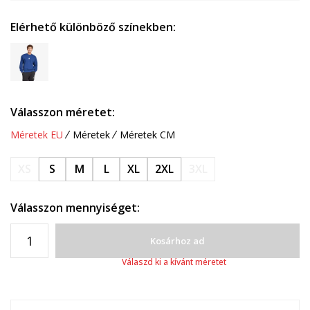
Elérhető különböző színekben:
Válasszon méretet:
Méretek EU
Méretek
Méretek CM
XS
S
M
L
XL
2XL
3XL
Válasszon mennyiséget:
Kosárhoz ad
Válaszd ki a kívánt méretet