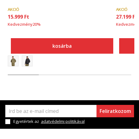
AKCIÓ
AKCIÓ
15.999
Ft
27.199
Ft
Kedvezmény
20
%
Kedvezmén
kosárba
Feliratkozom
Egyetértek az
adatvédelmi politikával