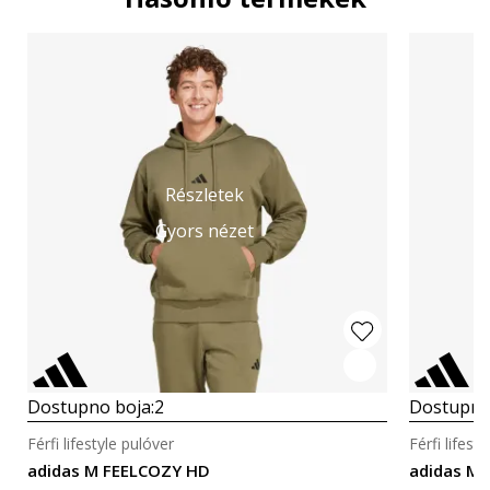
Részletek
Gyors nézet
Dostupno boja:
2
Dostupno
Férfi lifestyle pulóver
Férfi lifest
adidas M FEELCOZY HD
adidas M 