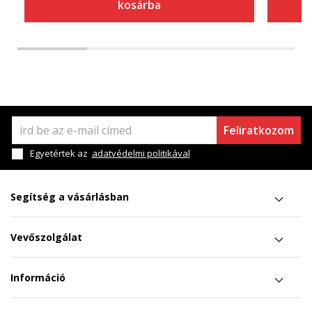
kosárba
Feliratkozom
Egyetértek az
adatvédelmi politikával
Segítség a vásárlásban
Vevőszolgálat
Információ