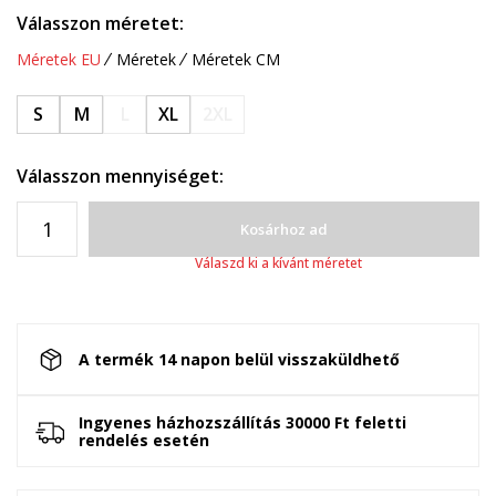
Válasszon méretet:
Méretek EU
Méretek
Méretek CM
S
M
L
XL
2XL
Válasszon mennyiséget:
Kosárhoz ad
Válaszd ki a kívánt méretet
A termék 14 napon belül visszaküldhető
Ingyenes házhozszállítás 30000 Ft feletti
rendelés esetén