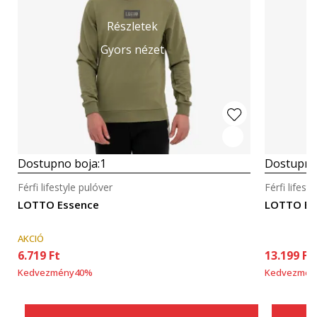
Részletek
Gyors nézet
Dostupno boja:
1
Dostupno
Férfi lifestyle pulóver
Férfi lifest
LOTTO Essence
LOTTO B
AKCIÓ
6.719
Ft
13.199
Ft
Kedvezmény
40
%
Kedvezmén