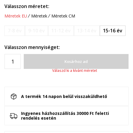
Válasszon méretet:
Méretek EU
Méretek
Méretek CM
7-8 év
9-10 év
11-12 év
13-14 év
15-16 év
Válasszon mennyiséget:
Kosárhoz ad
Válaszd ki a kívánt méretet
A termék 14 napon belül visszaküldhető
Ingyenes házhozszállítás 30000 Ft feletti
rendelés esetén