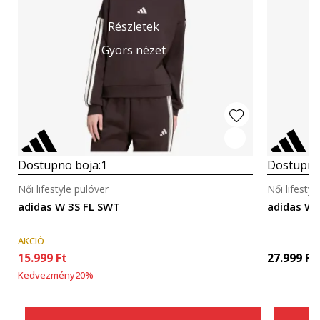
Részletek
Gyors nézet
Dostupno boja:
1
Dostupno
Női lifestyle pulóver
Női lifestyl
adidas W 3S FL SWT
adidas W 
AKCIÓ
15.999
Ft
27.999
Ft
Kedvezmény
20
%