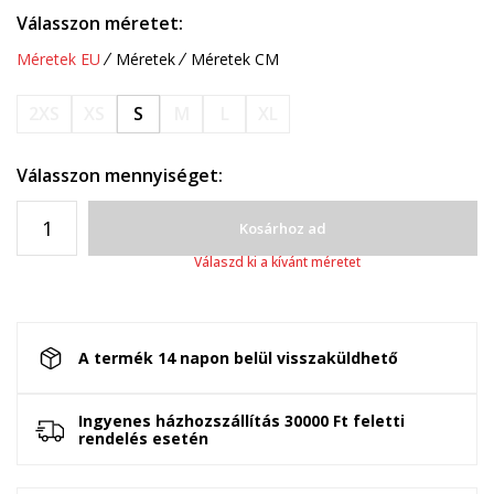
Válasszon méretet:
Méretek EU
Méretek
Méretek CM
2XS
XS
S
M
L
XL
Válasszon mennyiséget:
Kosárhoz ad
Válaszd ki a kívánt méretet
A termék 14 napon belül visszaküldhető
Ingyenes házhozszállítás 30000 Ft feletti
rendelés esetén