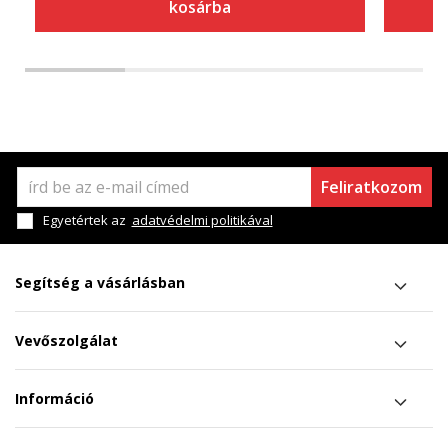
kosárba
Feliratkozom
Egyetértek az
adatvédelmi politikával
Segítség a vásárlásban
Vevőszolgálat
Információ