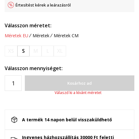
Értesítést kérek a leárazásról
Válasszon méretet:
Méretek EU
Méretek
Méretek CM
XS
S
M
L
XL
Válasszon mennyiséget:
Kosárhoz ad
Válaszd ki a kívánt méretet
A termék 14 napon belül visszaküldhető
Ingyenes házhozszállítás 30000 Ft feletti