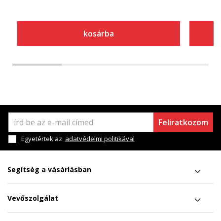
kosárba
Feliratkozom
Egyetértek az
adatvédelmi politikával
Segítség a vásárlásban
Vevőszolgálat