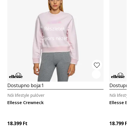
Részletek
Gyors nézet
Dostupno boja:
1
Dostupno
Női lifestyle pulóver
Női lifestyl
Ellesse Crewneck
Ellesse E
18.399
Ft
18.799
Ft