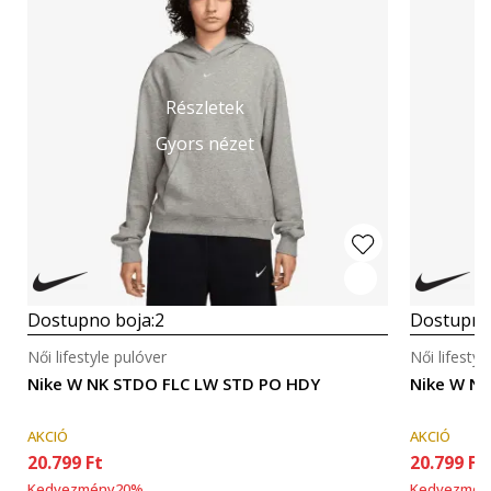
Részletek
Gyors nézet
Dostupno boja:
2
Dostupno
Női lifestyle pulóver
Női lifestyl
Nike W NK STDO FLC LW STD PO HDY
Nike W N
AKCIÓ
AKCIÓ
20.799
Ft
20.799
Ft
Kedvezmény
20
%
Kedvezmén