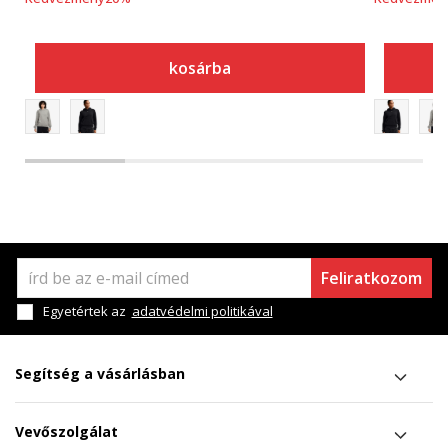
kosárba
Feliratkozom
Egyetértek az
adatvédelmi politikával
Segítség a vásárlásban
Vevőszolgálat