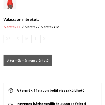
Válasszon méretet:
Méretek EU
Méretek
Méretek CM
XS
S
M
L
XL
A termék már nem elérhető
A termék 14 napon belül visszaküldhető
Ingyenes házhozszállítás 30000 Ft feletti