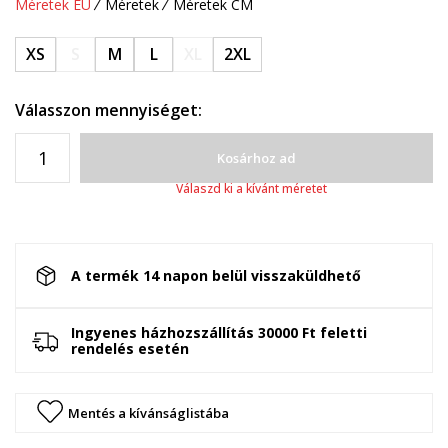
Méretek EU
Méretek
Méretek CM
XS
S
M
L
XL
2XL
Válasszon mennyiséget:
Kosárhoz ad
Válaszd ki a kívánt méretet
A termék 14 napon belül visszaküldhető
Ingyenes házhozszállítás 30000 Ft feletti
rendelés esetén
Mentés a kívánságlistába