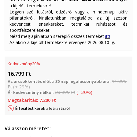
a kijelölt termékekre!
Legyen szó futásról, edzésről vagy a mindennapi aktív
pillanatokról, kínálatunkban megtalálod az új szezon
kedvenceit: sneakereket, technikai ruházatot és
sportfelszereléseket.
Nézd meg ajánlatban szereplő összes terméket
itt!
Az akció a kijelölt termékekre érvényes 2026.08.10-ig.
Kedvezmény
30
%
16.799
Ft
11.999
Az árcsökkentés előtti 30 nap legalacsonyabb ára:
Ft
(
+
29
%
)
23.999
Ft
(
-
30
%
)
Ár kedvezmény nélkül:
Megtakarítás:
7.200
Ft
Értesítést kérek a leárazásról
Válasszon méretet: