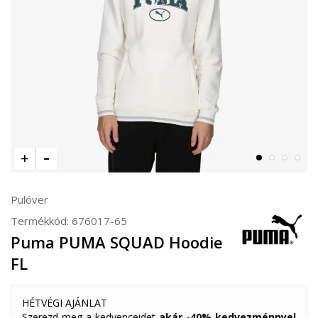
Pulóver
Termékkód:
676017-65
Puma PUMA SQUAD Hoodie
FL
HÉTVÉGI AJÁNLAT
Szerezd meg a kedvenceidet
akár -40% kedvezménnyel