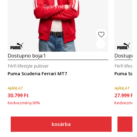
Gyors nézet
Dostupno boja:
1
Dostupno
Férfi lifestyle pulóver
Férfi lifest
Puma Scuderia Ferrari MT7
Puma Scud
AJÁNLAT
AJÁNLAT
30.799
Ft
27.999
Ft
Kedvezmény
30
%
Kedvezmén
kosárba