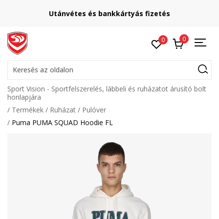
Utánvétes és bankkártyás fizetés
0
0
Keresés az oldalon
Sport Vision - Sportfelszerelés, lábbeli és ruházatot árusító bolt
honlapjára
Termékek
Ruházat
Pulóver
Puma PUMA SQUAD Hoodie FL