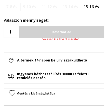
7-8 év
9-10 év
11-12 év
13-14 év
15-16 év
Válasszon mennyiséget:
Kosárhoz ad
Válaszd ki a kívánt méretet
A termék 14 napon belül visszaküldhető
Ingyenes házhozszállítás 30000 Ft feletti
rendelés esetén
Mentés a kívánságlistába