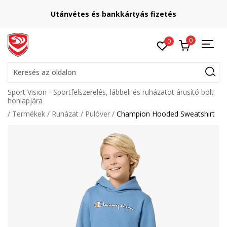
Utánvétes és bankkártyás fizetés
0
0
Keresés az oldalon
Sport Vision - Sportfelszerelés, lábbeli és ruházatot árusító bolt
honlapjára
Termékek
Ruházat
Pulóver
Champion Hooded Sweatshirt