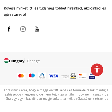
Kövess minket itt, és tudj meg többet híreinkről, akcióinkról és
ajánlatainkról.
Hungary
Change
Törekszünk arra, hogy a megjelenített képek és termékleírások mindig a
legfrissebbek legyenek, de nem tujuk garantálni, hogy nem csúszik be
néha egy-egy hiba. Minden megjelenített termék a választékunk része, de
ez nem jelenti azt, hogy minden termék mindig elérhető.
©2026
www.sportvision.hu
, Termelés
NB SOFT
. Minden jog fenntartva.