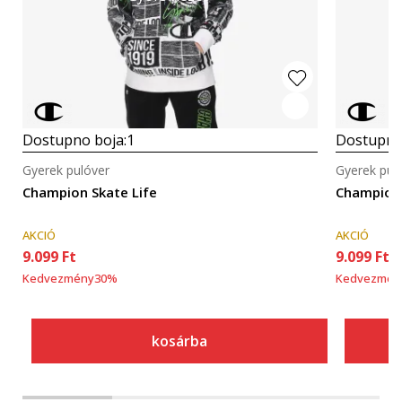
Dostupno boja:
1
Dostupno
Gyerek pulóver
Gyerek pul
Champion Skate Life
Champion 
AKCIÓ
AKCIÓ
9.099
Ft
9.099
Ft
Kedvezmény
30
%
Kedvezmén
kosárba