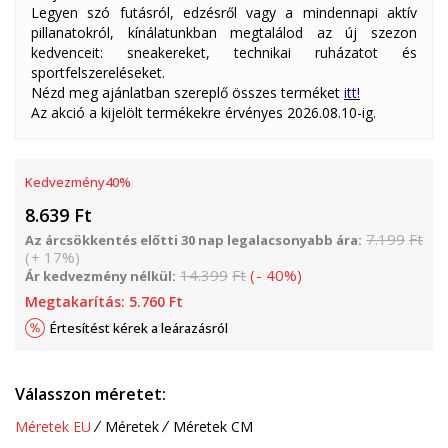
Legyen szó futásról, edzésről vagy a mindennapi aktív
pillanatokról, kínálatunkban megtalálod az új szezon
kedvenceit: sneakereket, technikai ruházatot és
sportfelszereléseket.
Nézd meg ajánlatban szereplő összes terméket
itt!
Az akció a kijelölt termékekre érvényes 2026.08.10-ig.
Kedvezmény
40
%
8.639
Ft
7.199
Ft
Az árcsökkentés előtti 30 nap legalacsonyabb ára:
(
+
17
%
)
14.399
Ft
(
-
40
%
)
Ár kedvezmény nélkül:
Megtakarítás:
5.760
Ft
Értesítést kérek a leárazásról
Válasszon méretet:
Méretek EU
Méretek
Méretek CM