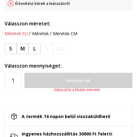
Értesítést kérek a leárazásról
Válasszon méretet:
Méretek EU
Méretek
Méretek CM
S
M
L
XL
2XL
Válasszon mennyiséget:
Kosárhoz ad
Válaszd ki a kívánt méretet
A termék 14 napon belül visszaküldhető
Ingyenes házhozszállítás 30000 Ft feletti