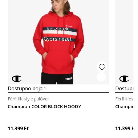
Részletek
Gyors nézet
Dostupno boja:
1
Dostupno
Férfi lifestyle pulóver
Férfi lifest
Champion COLOR BLOCK HOODY
Champion
11.399
Ft
11.399
Ft