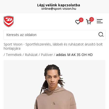
Lépj velünk kapcsolatba
online@sport-vision.hu
0
0
Keresés az oldalon
Sport Vision - Sportfelszerelés, lábbeli és ruházatot árusító bolt
honlapjára
Termékek
Ruházat
Pulóver
adidas M AK 3S OH HD