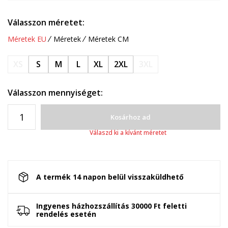
Válasszon méretet:
Méretek EU
Méretek
Méretek CM
XS
S
M
L
XL
2XL
3XL
Válasszon mennyiséget:
Kosárhoz ad
Válaszd ki a kívánt méretet
A termék 14 napon belül visszaküldhető
Ingyenes házhozszállítás 30000 Ft feletti
rendelés esetén