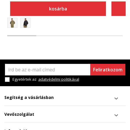
kosárba
Feliratkozom
Egyetértek az
adatvédelmi politikával
Segítség a vásárlásban
Vevőszolgálat