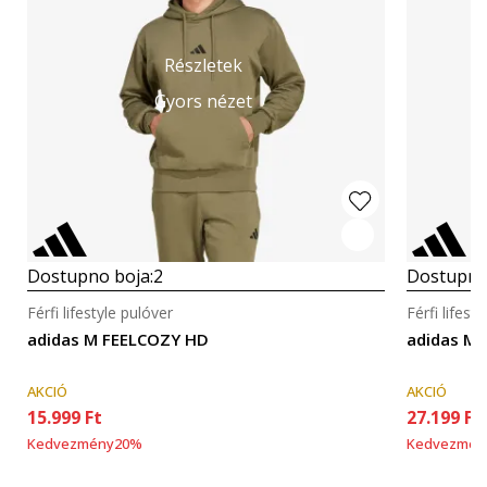
Részletek
Gyors nézet
Dostupno boja:
2
Dostupno
Férfi lifestyle pulóver
Férfi lifest
adidas M FEELCOZY HD
adidas M 
AKCIÓ
AKCIÓ
15.999
Ft
27.199
Ft
Kedvezmény
20
%
Kedvezmén