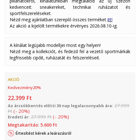
pillanatokról, kínálatunkban megtalálod az új szezon
kedvenceit: sneakereket, technikai ruházatot és
sportfelszereléseket.
Nézd meg ajánlatban szereplő összes terméket
itt!
Az akció a kijelölt termékekre érvényes 2026.08.10-ig.
A kínálat legújabb modelljei most egy helyen!
Nézd meg a kollekciót, és fedezd fel a vezető sportmárkák
legfrissebb cipőit, ruházatát és felszereléseit.
AKCIÓ
Kedvezmény
20
%
22.399
Ft
27.999
Az árcsökkentés előtti 30 nap legalacsonyabb ára:
Ft
(
-
20
%
)
27.999
Ft
(
-
20
%
)
Eredeti ár:
Megtakarítás:
5.600
Ft
Értesítést kérek a leárazásról