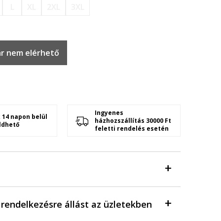
L
XL
2XL
3XL
r nem elérhető
Ingyenes
 14 napon belül
házhozszállítás 30000 Ft
ldhető
feletti rendelés esetén
a rendelkezésre állást az üzletekben