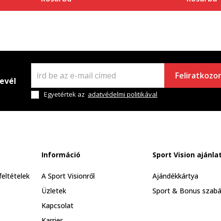
Feliratkozo
levél
Egyetértek az
adatvédelmi politikával
Információ
Sport Vision ajánla
feltételek
A Sport Visionről
Ajándékkártya
Üzletek
Sport & Bonus szabá
Kapcsolat
Karrier