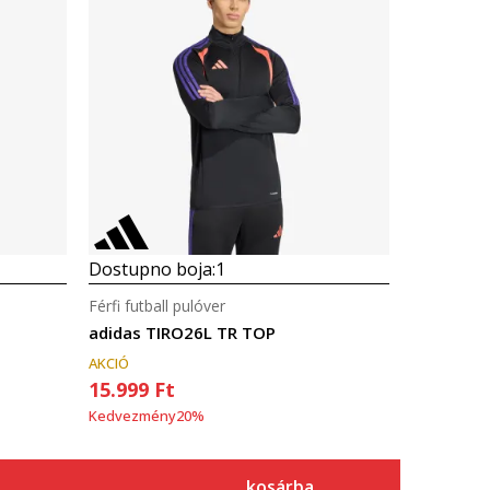
Dostupno boja:
1
Férfi futball pulóver
adidas TIRO26L TR TOP
AKCIÓ
15.999
Ft
Kedvezmény
20
%
kosárba