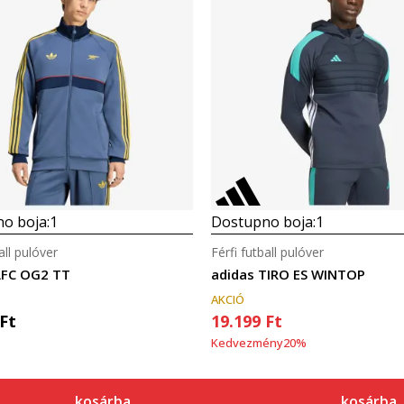
o boja:
1
Dostupno boja:
1
all pulóver
Férfi futball pulóver
AFC OG2 TT
adidas TIRO ES WINTOP
AKCIÓ
Ft
19.199
Ft
Kedvezmény
20
%
kosárba
kosárba