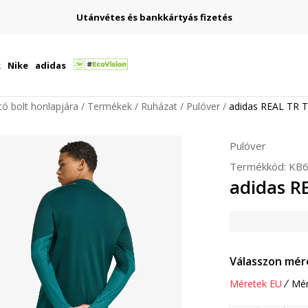
Utánvétes és bankkártyás fizetés
k
Nike
adidas
ító bolt honlapjára
Termékek
Ruházat
Pulóver
adidas REAL TR 
Pulóver
Termékkód:
KB6
adidas R
Válasszon mér
Méretek EU
Mér