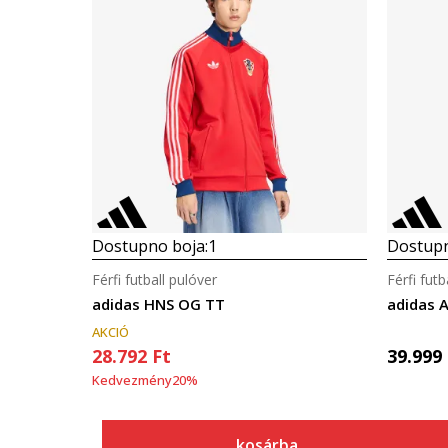
Dostupno boja:
1
Dostupn
Férfi futball pulóver
Férfi futb
adidas HNS OG TT
adidas 
AKCIÓ
28.792
Ft
39.999
Kedvezmény
20
%
kosárba