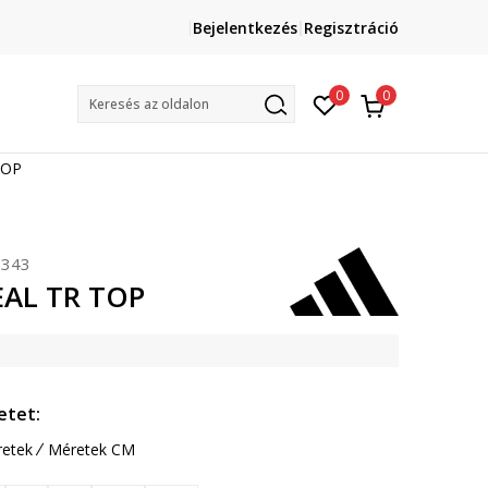
Lépj velünk kapcsolatba
Bejelentkezés
Regisztráció
online@sport-vision.hu
Mun
0
0
Keresés az oldalon
TOP
343
EAL TR TOP
etet:
etek
Méretek CM