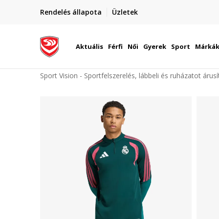
elünkre!
Rendelés állapota
Üzletek
Szállítás Magyarország területén
óinknak
Aktuális
Férfi
Női
Gyerek
Sport
Márká
Sport Vision - Sportfelszerelés, lábbeli és ruházatot árus