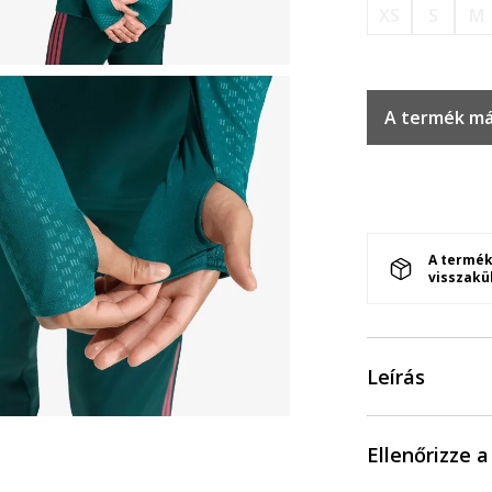
XS
S
M
A termék má
A termék
visszakü
Leírás
Ellenőrizze 