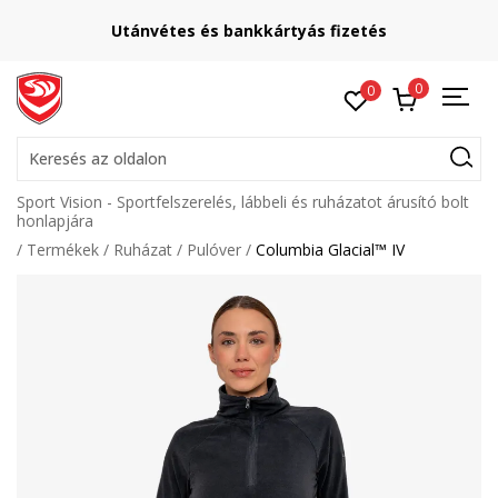
Utánvétes és bankkártyás fizetés
0
0
Keresés az oldalon
Sport Vision - Sportfelszerelés, lábbeli és ruházatot árusító bolt
honlapjára
Termékek
Ruházat
Pulóver
Columbia Glacial™ IV