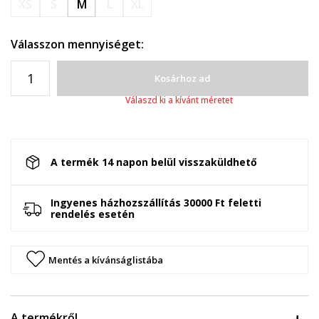
XS
S
M
L
XL
Válasszon mennyiséget:
Kosárhoz ad
Válaszd ki a kívánt méretet
A termék 14 napon belül visszaküldhető
Ingyenes házhozszállítás 30000 Ft feletti
rendelés esetén
Mentés a kívánságlistába
A termékről