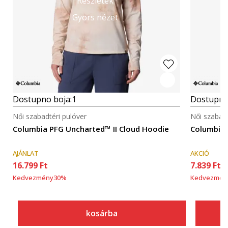
Részletek
Gyors nézet
Dostupno boja:
1
Dostupno
Női szabadtéri pulóver
Női szabadt
Columbia PFG Uncharted™ II Cloud Hoodie
Columbia 
AJÁNLAT
AKCIÓ
16.799
Ft
7.839
Ft
Kedvezmény
30
%
Kedvezmén
kosárba