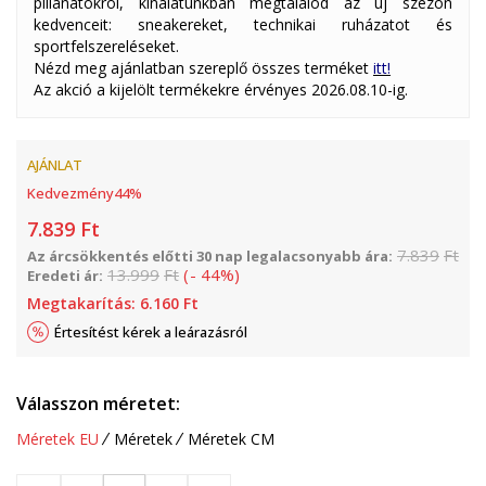
pillanatokról, kínálatunkban megtalálod az új szezon
kedvenceit: sneakereket, technikai ruházatot és
sportfelszereléseket.
Nézd meg ajánlatban szereplő összes terméket
itt!
Az akció a kijelölt termékekre érvényes 2026.08.10-ig.
AJÁNLAT
Kedvezmény
44
%
7.839
Ft
7.839
Ft
Az árcsökkentés előtti 30 nap legalacsonyabb ára:
13.999
Ft
(
-
44
%
)
Eredeti ár:
Megtakarítás:
6.160
Ft
Értesítést kérek a leárazásról
Válasszon méretet:
Méretek EU
Méretek
Méretek CM