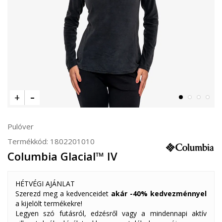
Pulóver
Termékkód:
1802201010
Columbia Glacial™ IV
HÉTVÉGI AJÁNLAT
Szerezd meg a kedvenceidet
akár -40% kedvezménnyel
a kijelölt termékekre!
Legyen szó futásról, edzésről vagy a mindennapi aktív