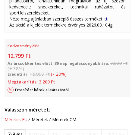
pillanatokról, kínálatunkban megtalálod az új szezon
kedvenceit: sneakereket, technikai ruházatot és
sportfelszereléseket.
Nézd meg ajánlatban szereplő összes terméket
itt!
Az akció a kijelölt termékekre érvényes 2026.08.10-ig.
Kedvezmény
20
%
12.799
Ft
7.999
Ft
Az árcsökkentés előtti 30 nap legalacsonyabb ára:
(
+
38
%
)
15.999
Ft
(
-
20
%
)
Eredeti ár:
Megtakarítás:
3.200
Ft
Értesítést kérek a leárazásról
Válasszon méretet:
Méretek EU
Méretek
Méretek CM
7-8 év
9-10 év
11-12 év
13-14 év
14-15 év