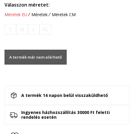
Válasszon méretet:
Méretek EU
Méretek
Méretek CM
S
M
L
XL
A termék már nem elérhető
A termék 14 napon belül visszaküldhető
Ingyenes házhozszállítás 30000 Ft feletti
rendelés esetén