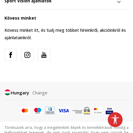
Sport Vision ajánlatok
Kövess minket
Kövess minket itt, és tudj meg többet híreinkről, akcióinkról és
ajánlatainkról.
Hungary
Change
Törekszünk arra, hogy a megjelenített képek és termékleírások mindig a
legfrissebbek legyenek, de nem tujuk garantálni, hogy nem csúszik be