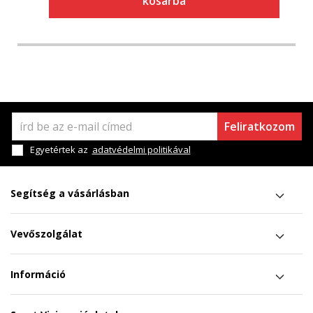
kosárba
Feliratkozom
Egyetértek az
adatvédelmi politikával
Segítség a vásárlásban
Vevőszolgálat
Információ