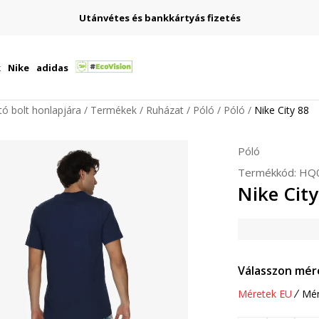
Utánvétes és bankkártyás fizetés
k
Nike
adidas
ító bolt honlapjára
Termékek
Ruházat
Póló
Póló
Nike City 88
Póló
Termékkód:
HQ0
Nike City
Válasszon mér
Méretek EU
Mér