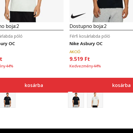
o boja:
2
Dostupno boja:
2
árlabda póló
Férfi kosárlabda póló
bury OC
Nike Asbury OC
AKCIÓ
t
9.519
Ft
ény
44
%
Kedvezmény
44
%
kosárba
kosárba