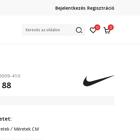
Lépj velünk kapcsolatba
Bejelentkezés
Regisztráció
online@sport-vision.hu
Mun
0
0
Keresés az oldalon
009-410
 88
etet:
etek
Méretek CM