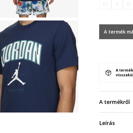
XS
S
M
A termék má
A termék
visszakü
A termékről
Leírás