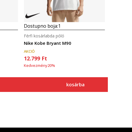
Dostupno boja:
1
Férfi kosárlabda póló
Nike Kobe Bryant M90
AKCIÓ
12.799
Ft
Kedvezmény
20
%
kosárba