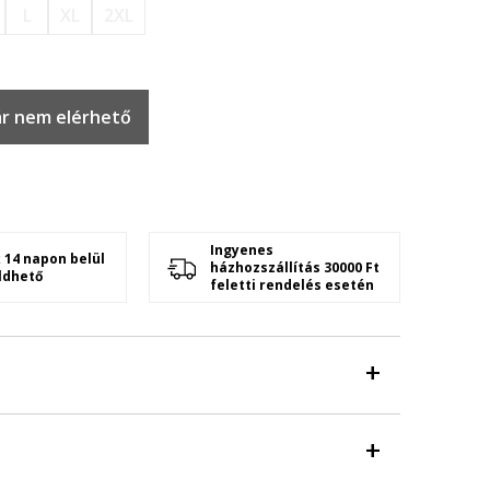
L
XL
2XL
r nem elérhető
Ingyenes
 14 napon belül
házhozszállítás 30000 Ft
ldhető
feletti rendelés esetén