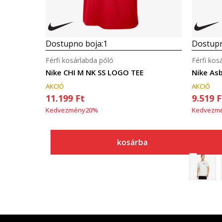
Dostupno boja:
1
Dostupn
Férfi kosárlabda póló
Férfi kos
Nike CHI M NK SS LOGO TEE
Nike As
AKCIÓ
AKCIÓ
11.199
Ft
9.519
F
Kedvezmény
20
%
Kedvezm
kosárba