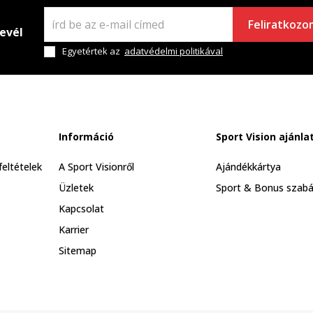
Feliratkozo
levél
Egyetértek az
adatvédelmi politikával
Információ
Sport Vision ajánla
feltételek
A Sport Visionről
Ajándékkártya
Üzletek
Sport & Bonus szabá
Kapcsolat
Karrier
Sitemap