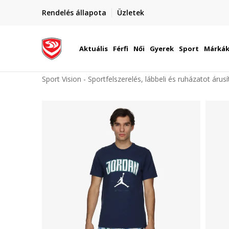
elünkre!
Rendelés állapota
Üzletek
Szállítás Magyarország területén
óinknak
Aktuális
Férfi
Női
Gyerek
Sport
Márká
Sport Vision - Sportfelszerelés, lábbeli és ruházatot árus