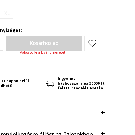
XL
nyiséget:
Kosárhoz ad
Válaszd ki a kívánt méretet
Ingyenes
 14 napon belül
házhozszállítás 30000 Ft
ldhető
feletti rendelés esetén
a rendelkezésre állást az üzletekben