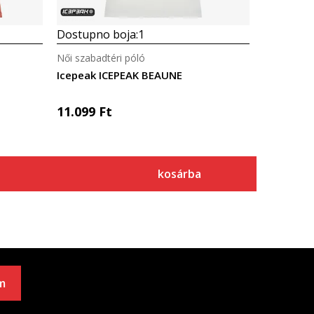
Dostupno boja:
1
Női szabadtéri póló
Icepeak ICEPEAK BEAUNE
11.099
Ft
kosárba
m