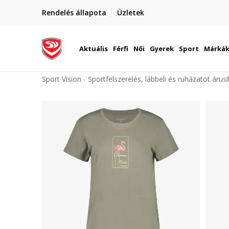
elünkre!
Rendelés állapota
Üzletek
Szállítás Magyarország területén
óinknak
Aktuális
Férfi
Női
Gyerek
Sport
Márká
Sport Vision - Sportfelszerelés, lábbeli és ruházatot árus