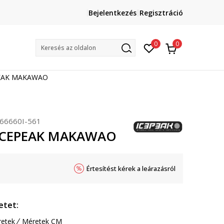
Lépj velünk kapcsolatba
Bejelentkezés
Regisztráció
online@sport-vision.hu
Mun
0
0
Keresés az oldalon
PEAK MAKAWAO
66660I-561
 ICEPEAK MAKAWAO
Értesítést kérek a leárazásról
etet:
etek
Méretek CM