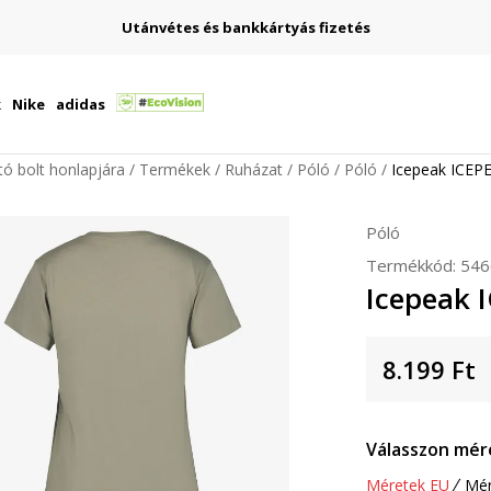
Utánvétes és bankkártyás fizetés
k
Nike
adidas
ító bolt honlapjára
Termékek
Ruházat
Póló
Póló
Icepeak ICE
Póló
Termékkód:
546
Icepeak
8.199
Ft
Válasszon mér
Méretek EU
Mér