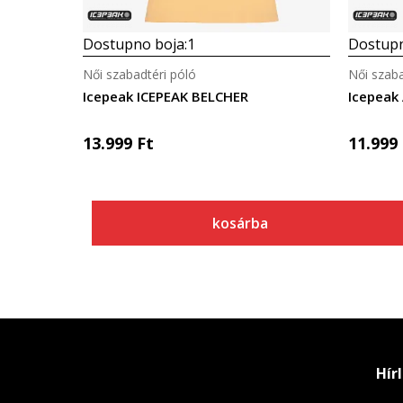
Dostupno boja:
1
Dostupn
Női szabadtéri póló
Női szaba
Icepeak ICEPEAK BELCHER
Icepeak
13.999
Ft
11.999
kosárba
Hír