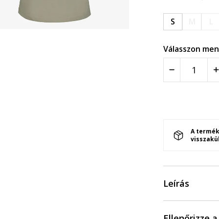
S
M
L
Válasszon men
A termék
visszakü
Leírás
Ellenőrizze 