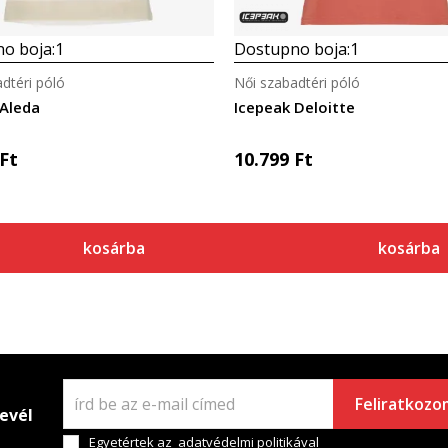
o boja:
1
Dostupno boja:
1
dtéri póló
Női szabadtéri póló
 Aleda
Icepeak Deloitte
Ft
10.799
Ft
kosárba
kosárba
Feliratkozo
levél
Egyetértek az
adatvédelmi politikával