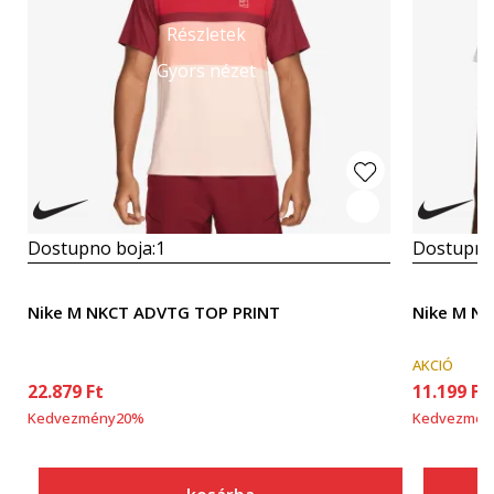
Részletek
Gyors nézet
Dostupno boja:
1
Dostupno
Nike M NKCT ADVTG TOP PRINT
Nike M N
AKCIÓ
22.879
Ft
11.199
Ft
Kedvezmény
20
%
Kedvezmén