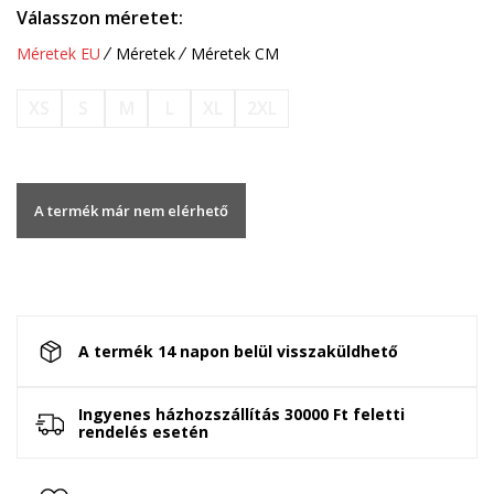
Válasszon méretet:
Méretek EU
Méretek
Méretek CM
XS
S
M
L
XL
2XL
A termék már nem elérhető
A termék 14 napon belül visszaküldhető
Ingyenes házhozszállítás 30000 Ft feletti
rendelés esetén