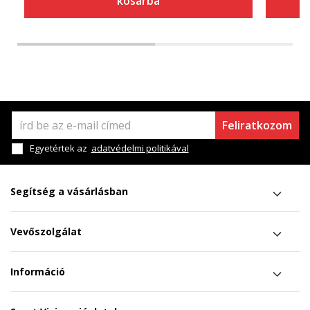
kosárba
Feliratkozom
Egyetértek az
adatvédelmi politikával
Segítség a vásárlásban
Vevőszolgálat
Információ