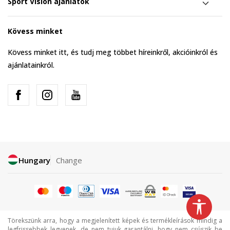
Sport Vision ajánlatok
Kövess minket
Kövess minket itt, és tudj meg többet híreinkről, akcióinkról és
ajánlatainkról.
Hungary
Change
Törekszünk arra, hogy a megjelenített képek és termékleírások mindig a
legfrissebbek legyenek, de nem tujuk garantálni, hogy nem csúszik be