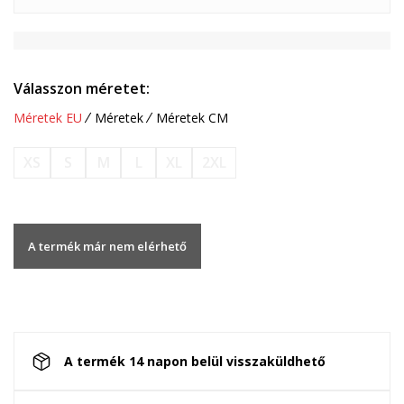
Válasszon méretet:
Méretek EU
Méretek
Méretek CM
XS
S
M
L
XL
2XL
A termék már nem elérhető
A termék 14 napon belül visszaküldhető