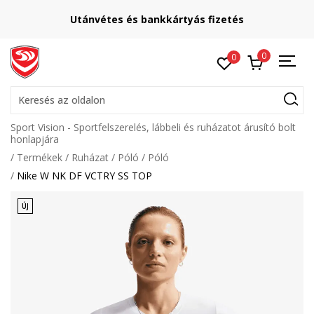
Utánvétes és bankkártyás fizetés
0
0
Keresés az oldalon
Sport Vision - Sportfelszerelés, lábbeli és ruházatot árusító bolt
honlapjára
Termékek
Ruházat
Póló
Póló
Nike W NK DF VCTRY SS TOP
ÚJ