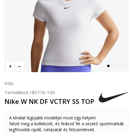
Póló
Termékkód:
IB3776-100
Nike W NK DF VCTRY SS TOP
A kínálat legújabb modelljei most egy helyen!
Nézd meg a kollekciót, és fedezd fel a vezető sportmárkák
legfrissebb cipőit, ruházatát és felszereléseit.