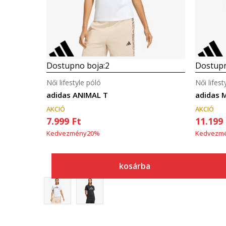
Dostupno boja:
2
Dostupn
Női lifestyle póló
Női lifest
adidas ANIMAL T
adidas M
AKCIÓ
AKCIÓ
7.999
Ft
11.199
Kedvezmény
20
%
Kedvezm
kosárba