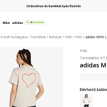
Utánvétes és bankkártyás fizetés
k
Nike
adidas
ító bolt honlapjára
Termékek
Ruházat
Póló
Póló
adidas MINI L
Póló
Termékkód:
KT2
adidas M
Elérhető külö