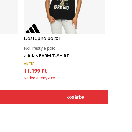
Dostupno boja:
1
Női lifestyle póló
adidas FARM T-SHIRT
AKCIÓ
11.199
Ft
Kedvezmény
20
%
kosárba