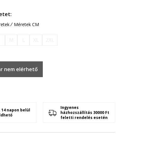
etet:
etek
Méretek CM
S
M
L
XL
2XL
r nem elérhető
Ingyenes
 14 napon belül
házhozszállítás 30000 Ft
ldhető
feletti rendelés esetén