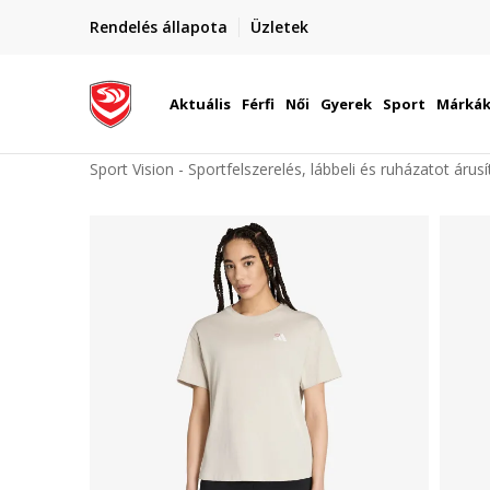
elünkre!
Rendelés állapota
Üzletek
Szállítás Magyarország területén
óinknak
Aktuális
Férfi
Női
Gyerek
Sport
Márká
Sport Vision - Sportfelszerelés, lábbeli és ruházatot árus