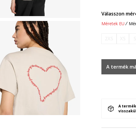
Válasszon mér
Méretek EU
Mér
2XS
XS
A termék má
A termék
visszakü