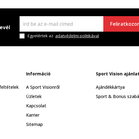
Feliratkozo
levél
Egyetértek az
adatvédelmi politikával
Információ
Sport Vision ajánla
feltételek
A Sport Visionről
Ajándékkártya
Üzletek
Sport & Bonus szabá
Kapcsolat
Karrier
Sitemap