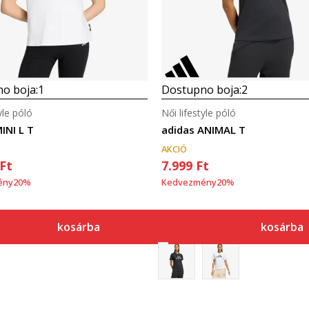
o boja:
1
Dostupno boja:
2
yle póló
Női lifestyle póló
INI L T
adidas ANIMAL T
AKCIÓ
Ft
7.999
Ft
ény
20
%
Kedvezmény
20
%
kosárba
kosárba