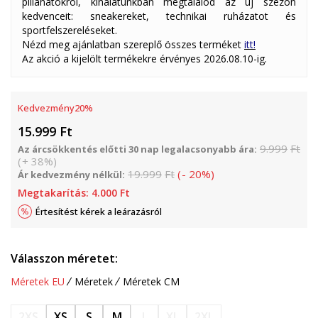
pillanatokról, kínálatunkban megtalálod az új szezon
kedvenceit: sneakereket, technikai ruházatot és
sportfelszereléseket.
Nézd meg ajánlatban szereplő összes terméket
itt!
Az akció a kijelölt termékekre érvényes 2026.08.10-ig.
Kedvezmény
20
%
15.999
Ft
9.999
Ft
Az árcsökkentés előtti 30 nap legalacsonyabb ára:
(
+
38
%
)
19.999
Ft
(
-
20
%
)
Ár kedvezmény nélkül:
Megtakarítás:
4.000
Ft
Értesítést kérek a leárazásról
Válasszon méretet:
Méretek EU
Méretek
Méretek CM
2XS
XS
S
M
L
XL
2XL