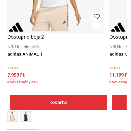
Dostupno boja:
2
Dostupno
Női lifestyle póló
Női lifestyl
adidas ANIMAL T
adidas MIN
AKCIÓ
AKCIÓ
7.999
Ft
11.199
Ft
Kedvezmény
20
%
Kedvezmén
kosárba