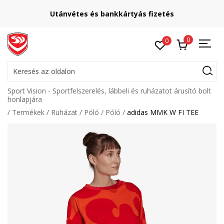
Utánvétes és bankkártyás fizetés
0
0
Keresés az oldalon
Sport Vision - Sportfelszerelés, lábbeli és ruházatot árusító bolt
honlapjára
Termékek
Ruházat
Póló
Póló
adidas MMK W FI TEE