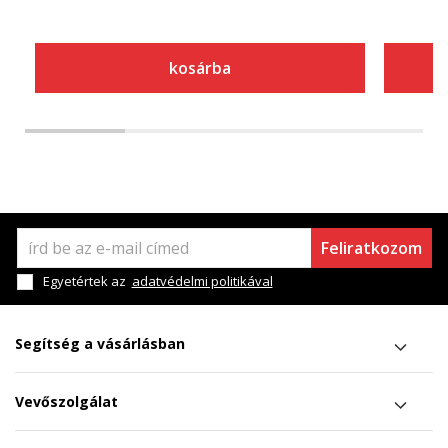
kosárba
Feliratkozom
Egyetértek az
adatvédelmi politikával
Segítség a vásárlásban
Vevőszolgálat