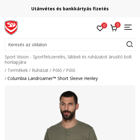
Utánvétes és bankkártyás fizetés
0
0
Keresés az oldalon
Sport Vision - Sportfelszerelés, lábbeli és ruházatot árusító bolt
honlapjára
Termékek
Ruházat
Póló
Póló
Columbia Landroamer™ Short Sleeve Henley