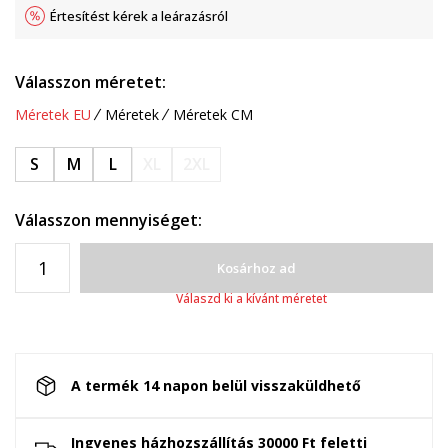
Értesítést kérek a leárazásról
Válasszon méretet:
Méretek EU
Méretek
Méretek CM
S
M
L
XL
2XL
Válasszon mennyiséget:
Kosárhoz ad
Válaszd ki a kívánt méretet
A termék 14 napon belül visszaküldhető
Ingyenes házhozszállítás 30000 Ft feletti