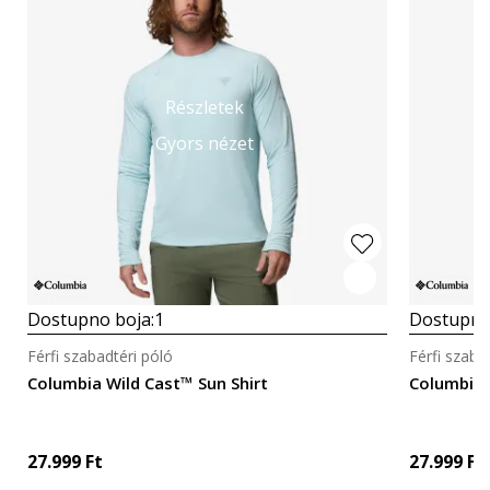
Részletek
Gyors nézet
Dostupno boja:
1
Dostupno
Férfi szabadtéri póló
Férfi szaba
Columbia Wild Cast™ Sun Shirt
Columbia 
27.999
Ft
27.999
Ft