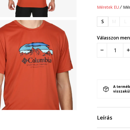
Méretek EU
Mér
S
M
L
Válasszon men
A termék
visszakü
Leírás