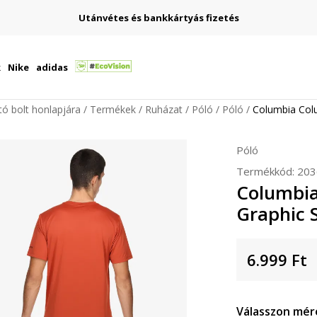
Utánvétes és bankkártyás fizetés
k
Nike
adidas
ító bolt honlapjára
Termékek
Ruházat
Póló
Póló
Columbia Col
Póló
Termékkód:
203
Columbia
Graphic 
6.999
Ft
Válasszon mér