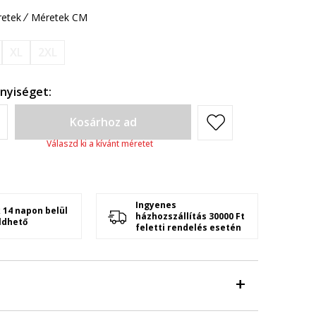
etek
Méretek CM
XL
2XL
nyiséget:
Kosárhoz ad
Válaszd ki a kívánt méretet
Ingyenes
 14 napon belül
házhozszállítás 30000 Ft
ldhető
feletti rendelés esetén