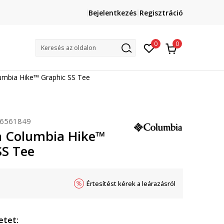
Lépj velünk kapcsolatba
Bejelentkezés
Regisztráció
online@sport-vision.hu
Mun
0
0
Keresés az oldalon
umbia Hike™ Graphic SS Tee
6561849
 Columbia Hike™
SS Tee
Értesítést kérek a leárazásról
etet: