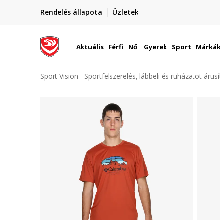
elünkre!
Rendelés állapota
Üzletek
Szállítás Magyarország területén
óinknak
Aktuális
Férfi
Női
Gyerek
Sport
Márká
Sport Vision - Sportfelszerelés, lábbeli és ruházatot árus