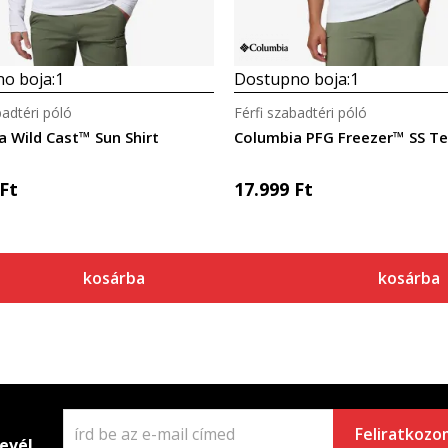
o boja:
1
Dostupno boja:
1
badtéri póló
Férfi szabadtéri póló
 Wild Cast™ Sun Shirt
Columbia PFG Freezer™ SS T
Ft
17.999
Ft
kosárba
kosárba
Feliratkozo
levél