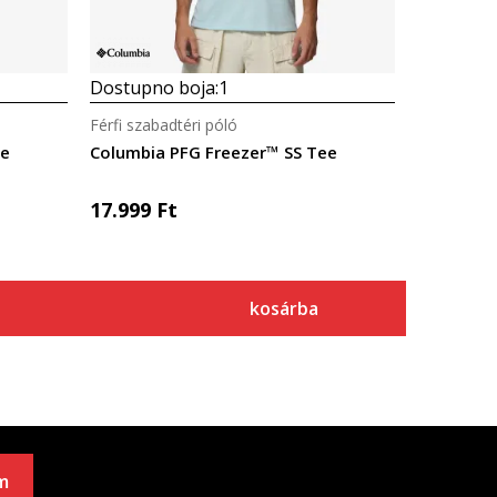
Dostupno boja:
1
Férfi szabadtéri póló
ee
Columbia PFG Freezer™ SS Tee
17.999
Ft
kosárba
m