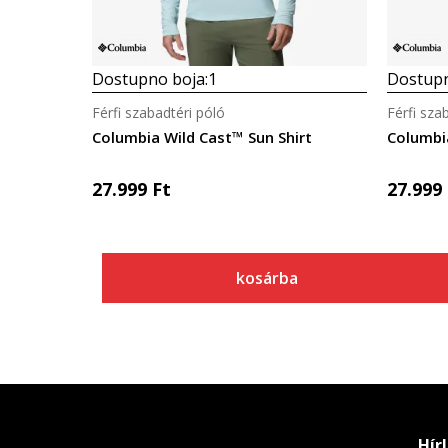
Dostupno boja:
1
Dostupn
Férfi szabadtéri póló
Férfi sza
Columbia Wild Cast™ Sun Shirt
Columbia
27.999
Ft
27.999
kosárba
Hír