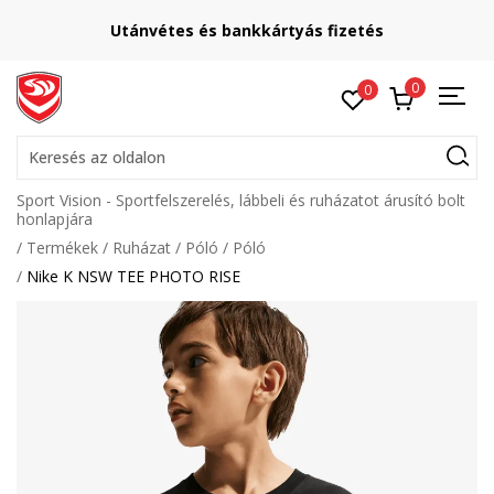
Utánvétes és bankkártyás fizetés
0
0
Keresés az oldalon
Sport Vision - Sportfelszerelés, lábbeli és ruházatot árusító bolt
honlapjára
Termékek
Ruházat
Póló
Póló
Nike K NSW TEE PHOTO RISE