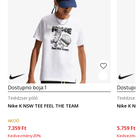
Részletek
Gyors nézet
Dostupno boja:
1
Dostupno
Tinédzser póló
Tinédzser 
Nike K NSW TEE FEEL THE TEAM
Nike K N
AKCIÓ
7.359
Ft
5.759
Ft
Kedvezmény
20
%
Kedvezmén