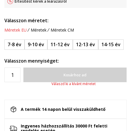
Értesítést kérek a leárazásról
Válasszon méretet:
Méretek EU
Méretek
Méretek CM
7-8 év
9-10 év
11-12 év
12-13 év
14-15 év
Válasszon mennyiséget:
Kosárhoz ad
Válaszd ki a kívánt méretet
A termék 14 napon belül visszaküldhető
Ingyenes házhozszállítás 30000 Ft feletti
rendelés esetén