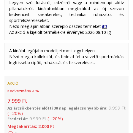
Legyen szó futásról, edzésről vagy a mindennapi aktív
pillanatokról, kínálatunkban megtalálod az új szezon
kedvenceit: sneakereket, technikai ruházatot és
sportfelszereléseket.
Nézd meg ajánlatban szereplő összes terméket
itt!
Az akció a kijelölt termékekre érvényes 2026.08.10-ig.
A kínálat legújabb modelljei most egy helyen!
Nézd meg a kollekciót, és fedezd fel a vezető sportmárkák
legfrissebb cipőit, ruházatát és felszereléseit.
AKCIÓ
Kedvezmény
20
%
7.999
Ft
9.999
Ft
Az árcsökkentés előtti 30 nap legalacsonyabb ára:
(
-
20
%
)
9.999
Ft
(
-
20
%
)
Eredeti ár:
Megtakarítás:
2.000
Ft