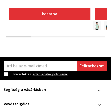
kosárba
Feliratkozom
Egyetértek az
adatvédelmi politikával
Segítség a vásárlásban
Vevőszolgálat