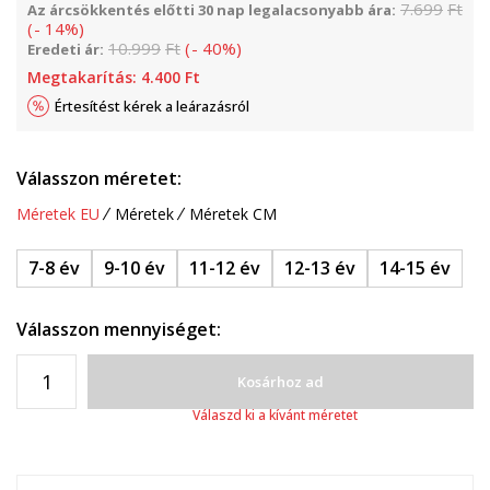
7.699
Ft
Az árcsökkentés előtti 30 nap legalacsonyabb ára:
(
-
14
%
)
10.999
Ft
(
-
40
%
)
Eredeti ár:
Megtakarítás:
4.400
Ft
Értesítést kérek a leárazásról
Válasszon méretet:
Méretek EU
Méretek
Méretek CM
7-8 év
9-10 év
11-12 év
12-13 év
14-15 év
Válasszon mennyiséget:
Kosárhoz ad
Válaszd ki a kívánt méretet