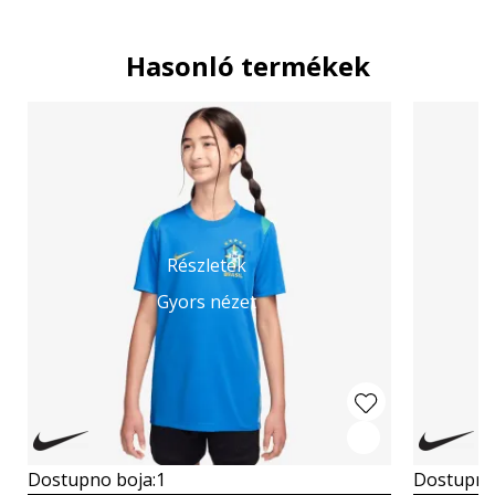
Hasonló termékek
Részletek
Gyors nézet
Dostupno boja:
1
Dostupno