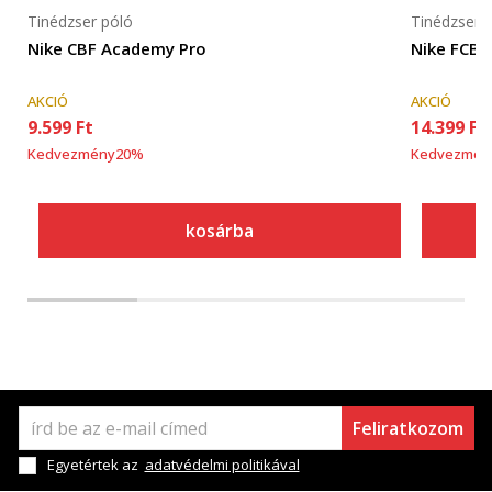
Tinédzser póló
Tinédzser 
Nike CBF Academy Pro
Nike FCB 
AKCIÓ
AKCIÓ
9.599
Ft
14.399
Ft
Kedvezmény
20
%
Kedvezmén
kosárba
Feliratkozom
Egyetértek az
adatvédelmi politikával