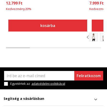
12.799
Ft
7.999
Ft
Kedvezmény
20
%
Kedvezmén
kosárba
Feliratkozom
Egyetértek az
adatvédelmi politikával
Segítség a vásárlásban