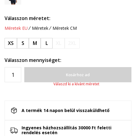
Válasszon méretet:
Méretek EU
Méretek
Méretek CM
XS
S
M
L
XL
2XL
Válasszon mennyiséget:
Kosárhoz ad
Válaszd ki a kívánt méretet
A termék 14 napon belül visszaküldhető
Ingyenes házhozszállítás 30000 Ft feletti
rendelés esetén