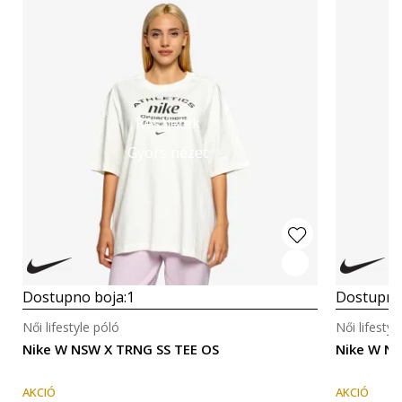
Részletek
Gyors nézet
Dostupno boja:
1
Dostupno
Női lifestyle póló
Női lifestyl
Nike W NSW X TRNG SS TEE OS
Nike W NS
AKCIÓ
AKCIÓ