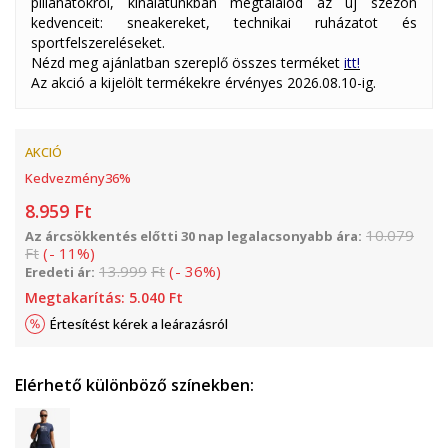
pillanatokról, kínálatunkban megtalálod az új szezon
kedvenceit: sneakereket, technikai ruházatot és
sportfelszereléseket.
Nézd meg ajánlatban szereplő összes terméket
itt!
Az akció a kijelölt termékekre érvényes 2026.08.10-ig.
AKCIÓ
Kedvezmény
36
%
8.959
Ft
10.079
Az árcsökkentés előtti 30 nap legalacsonyabb ára:
Ft
(
-
11
%
)
13.999
Ft
(
-
36
%
)
Eredeti ár:
Megtakarítás:
5.040
Ft
Értesítést kérek a leárazásról
Elérhető különböző színekben: