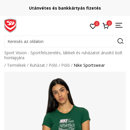
Utánvétes és bankkártyás fizetés
0
0
Keresés az oldalon
Sport Vision - Sportfelszerelés, lábbeli és ruházatot árusító bolt
honlapjára
Termékek
Ruházat
Póló
Póló
Nike Sportswear