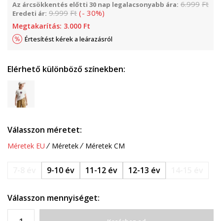
6.999
Ft
Az árcsökkentés előtti 30 nap legalacsonyabb ára:
9.999
Ft
(
-
30
%
)
Eredeti ár:
Megtakarítás:
3.000
Ft
Értesítést kérek a leárazásról
Elérhető különböző színekben:
Válasszon méretet:
Méretek EU
Méretek
Méretek CM
7-8 év
9-10 év
11-12 év
12-13 év
14-15 év
Válasszon mennyiséget: