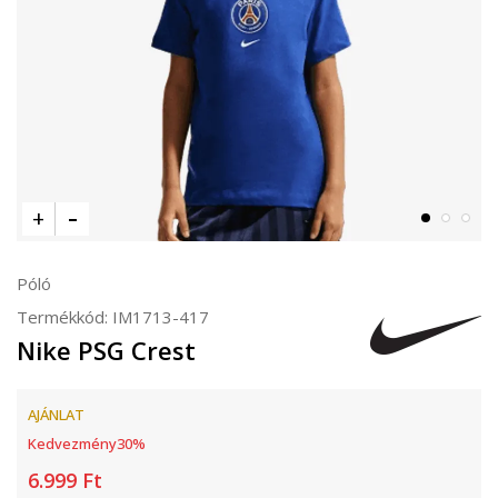
Póló
Termékkód:
IM1713-417
Nike PSG Crest
AJÁNLAT
Kedvezmény
30
%
6.999
Ft