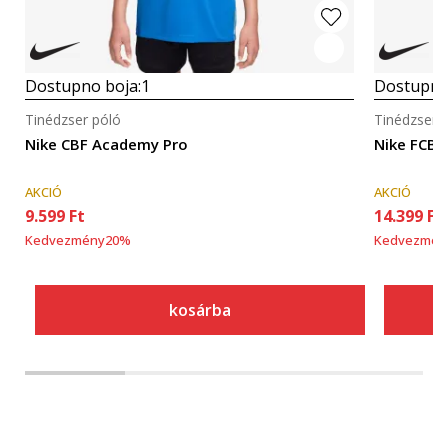
Dostupno boja:
1
Dostupno
Tinédzser póló
Tinédzser 
Nike CBF Academy Pro
Nike FCB 
AKCIÓ
AKCIÓ
9.599
Ft
14.399
Ft
Kedvezmény
20
%
Kedvezmén
kosárba