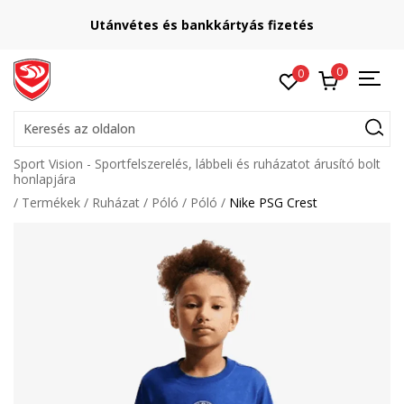
Utánvétes és bankkártyás fizetés
0
0
Keresés az oldalon
Sport Vision - Sportfelszerelés, lábbeli és ruházatot árusító bolt
honlapjára
Termékek
Ruházat
Póló
Póló
Nike PSG Crest