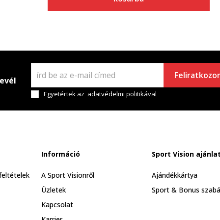
Feliratkozo
levél
Egyetértek az
adatvédelmi politikával
Információ
Sport Vision ajánla
feltételek
A Sport Visionről
Ajándékkártya
Üzletek
Sport & Bonus szabá
Kapcsolat
Karrier