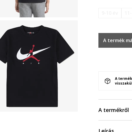
9-10 év
11-
A termék má
A termék
visszakü
A termékről
Leírás