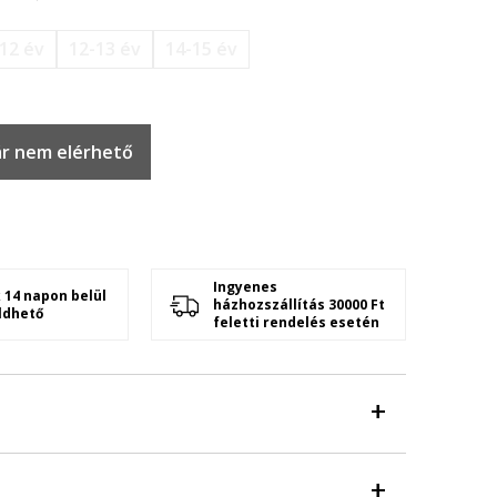
12 év
12-13 év
14-15 év
r nem elérhető
Ingyenes
 14 napon belül
házhozszállítás 30000 Ft
ldhető
feletti rendelés esetén