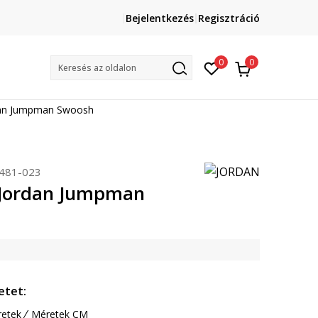
Lépj velünk kapcsolatba
Bejelentkezés
Regisztráció
online@sport-vision.hu
Mun
0
0
Keresés az oldalon
an Jumpman Swoosh
481-023
Jordan Jumpman
etet:
etek
Méretek CM