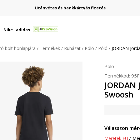
Utánvétes és bankkártyás fizetés
k
Nike
adidas
ító bolt honlapjára
Termékek
Ruházat
Póló
Póló
JORDAN Jord
Póló
Termékkód:
95F
JORDAN 
Swoosh
Válasszon mér
Méretek EU
Mér