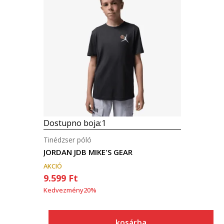
Dostupno boja:
1
Tinédzser póló
JORDAN JDB MIKE'S GEAR
AKCIÓ
9.599
Ft
Kedvezmény
20
%
kosárba