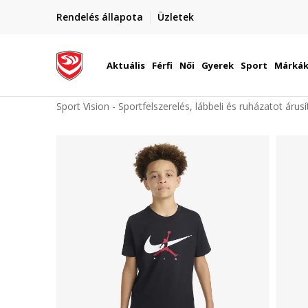
elünkre!
Rendelés állapota
Üzletek
Szállítás Magyarország területén
óinknak
Aktuális
Férfi
Női
Gyerek
Sport
Márká
Sport Vision - Sportfelszerelés, lábbeli és ruházatot árus