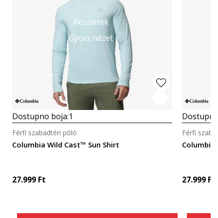
Részletek
Gyors nézet
Dostupno boja:
1
Dostupno
Férfi szabadtéri póló
Férfi szaba
Columbia Wild Cast™ Sun Shirt
Columbia 
27.999
Ft
27.999
Ft