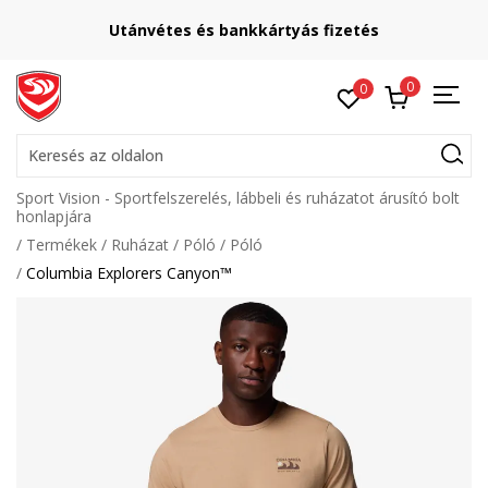
Utánvétes és bankkártyás fizetés
0
0
Keresés az oldalon
Sport Vision - Sportfelszerelés, lábbeli és ruházatot árusító bolt
honlapjára
Termékek
Ruházat
Póló
Póló
Columbia Explorers Canyon™