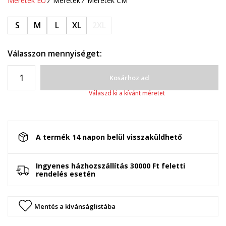
Méretek EU
Méretek
Méretek CM
S
M
L
XL
2XL
Válasszon mennyiséget:
Kosárhoz ad
Válaszd ki a kívánt méretet
A termék 14 napon belül visszaküldhető
Ingyenes házhozszállítás 30000 Ft feletti
rendelés esetén
Mentés a kívánságlistába