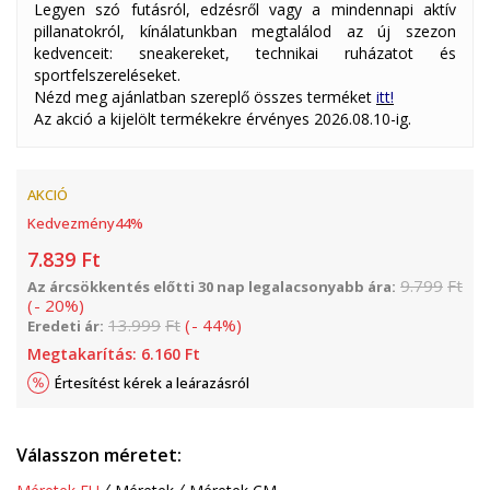
Legyen szó futásról, edzésről vagy a mindennapi aktív
pillanatokról, kínálatunkban megtalálod az új szezon
kedvenceit: sneakereket, technikai ruházatot és
sportfelszereléseket.
Nézd meg ajánlatban szereplő összes terméket
itt!
Az akció a kijelölt termékekre érvényes 2026.08.10-ig.
AKCIÓ
Kedvezmény
44
%
7.839
Ft
9.799
Ft
Az árcsökkentés előtti 30 nap legalacsonyabb ára:
(
-
20
%
)
13.999
Ft
(
-
44
%
)
Eredeti ár:
Megtakarítás:
6.160
Ft
Értesítést kérek a leárazásról
Válasszon méretet: