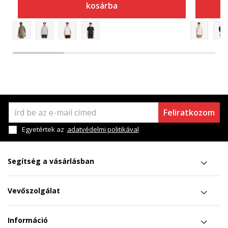
kosárba
Feliratkozom
Egyetértek az
adatvédelmi politikával
Segítség a vásárlásban
Vevőszolgálat
Információ