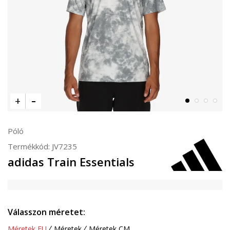
Póló
Termékkód:
JV7235
adidas Train Essentials
Válasszon méretet:
Méretek EU
Méretek
Méretek CM