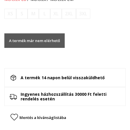
XS
S
M
L
XL
2XL
3XL
A termék már nem elérhető
A termék 14 napon belül visszaküldhető
Ingyenes házhozszállítás 30000 Ft feletti
rendelés esetén
Mentés a kívánságlistába