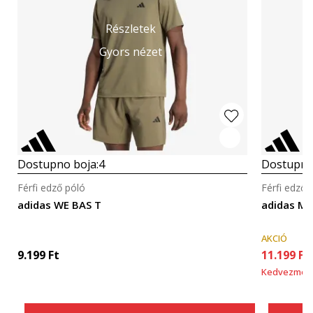
Részletek
Gyors nézet
Dostupno boja:
4
Dostupno
Férfi edző póló
Férfi edző 
adidas WE BAS T
adidas M
AKCIÓ
9.199
Ft
11.199
Ft
Kedvezmén