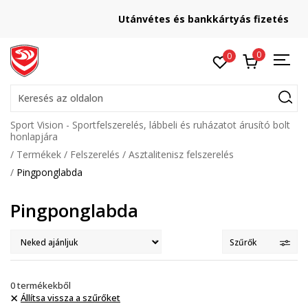
Utánvétes és bankkártyás fizetés
0
0
Keresés az oldalon
Sport Vision - Sportfelszerelés, lábbeli és ruházatot árusító bolt
honlapjára
Termékek
Felszerelés
Asztalitenisz felszerelés
Pingponglabda
Pingponglabda
Szűrők
0
termékekből
Állítsa vissza a szűrőket