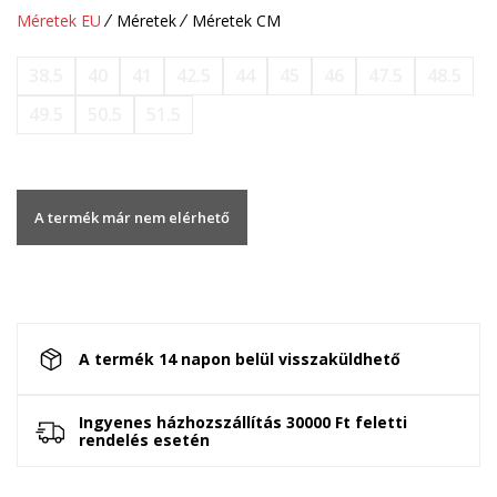
Méretek EU
Méretek
Méretek CM
38.5
40
41
42.5
44
45
46
47.5
48.5
49.5
50.5
51.5
A termék már nem elérhető
A termék 14 napon belül visszaküldhető
Ingyenes házhozszállítás 30000 Ft feletti
rendelés esetén