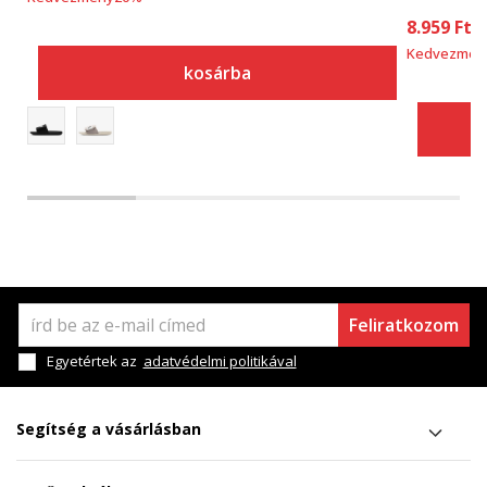
8.959
Ft
Kedvezmén
kosárba
Feliratkozom
Egyetértek az
adatvédelmi politikával
Segítség a vásárlásban