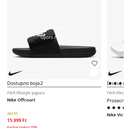
Részletek
Gyors nézet
Dostupno boja:
2
Dostupno
Férfi lifestyle papucs
Férfi lifest
Nike Offcourt
Prosecna
AKCIÓ
Nike Victo
15.999
Ft
Kedvezmény
20
%