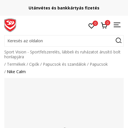
Utánvétes és bankkártyás fizetés
0
0
Keresés az oldalon
Sport Vision - Sportfelszerelés, lábbeli és ruházatot árusító bolt
honlapjára
Termékek
Cipők
Papucsok és szandálok
Papucsok
Nike Calm