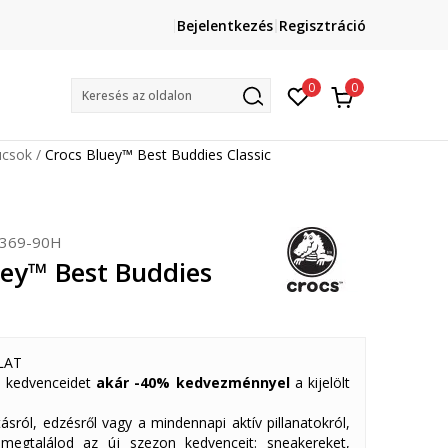
Lépj velünk kapcsolatba
Bejelentkezés
Regisztráció
online@sport-vision.hu
Mun
0
0
Keresés az oldalon
ucsok
Crocs Bluey™ Best Buddies Classic
369-90H
uey™ Best Buddies
LAT
 kedvenceidet
akár -40% kedvezménnyel
a kijelölt
ásról, edzésről vagy a mindennapi aktív pillanatokról,
 megtalálod az új szezon kedvenceit: sneakereket,