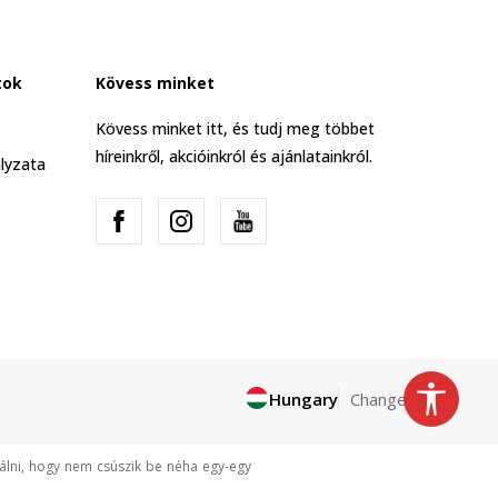
tok
Kövess minket
Kövess minket itt, és tudj meg többet
híreinkről, akcióinkról és ajánlatainkról.
lyzata
Hungary
Change
tálni, hogy nem csúszik be néha egy-egy