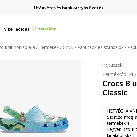
Utánvétes és bankkártyás fizetés
k
Nike
adidas
ító bolt honlapjára
Termékek
Cipők
Papucsok és szandálok
Pap
Papucsok
Termékkód:
212
Crocs Bl
Classic
HÉTVÉGI AJÁN
Szerezd meg a
termékekre!
Legyen szó fut
kínálatunkban