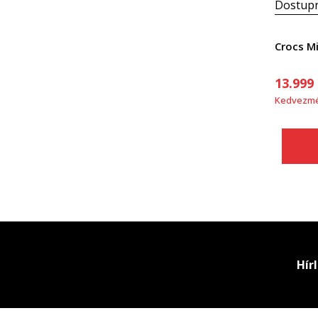
Dostupn
Crocs Mi
13.999
Kedvezm
Hír