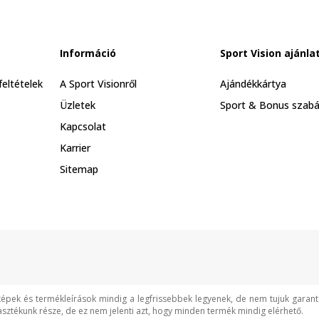
Információ
Sport Vision ajánla
feltételek
A Sport Visionről
Ajándékkártya
Üzletek
Sport & Bonus szabá
Kapcsolat
Karrier
Sitemap
képek és termékleírások mindig a legfrissebbek legyenek, de nem tujuk garan
asztékunk része, de ez nem jelenti azt, hogy minden termék mindig elérhető.