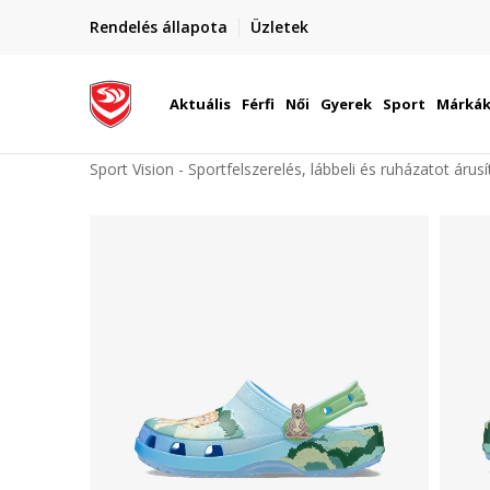
elünkre!
Rendelés állapota
Üzletek
Szállítás Magyarország területén
óinknak
Aktuális
Férfi
Női
Gyerek
Sport
Márká
Sport Vision - Sportfelszerelés, lábbeli és ruházatot árus