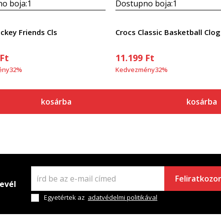
o boja:
1
Dostupno boja:
1
ckey Friends Cls
Crocs Classic Basketball Clog
Ft
11.199
Ft
ény
32
%
Kedvezmény
32
%
kosárba
kosárba
Feliratkozo
levél
Egyetértek az
adatvédelmi politikával