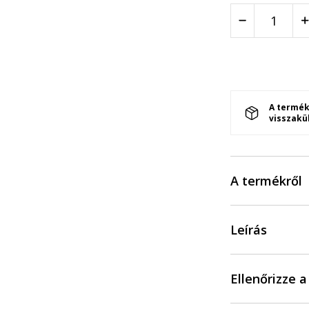
A termék
visszakü
A termékről
Leírás
Ellenőrizze 