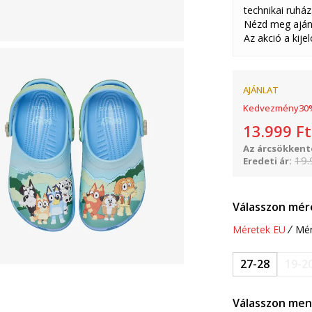
technikai ruház
Nézd meg aján
Az akció a kije
AJÁNLAT
Kedvezmény
30
13.999
Ft
Az árcsökkenté
19.
Eredeti ár:
Válasszon mér
Méretek EU
Mér
27-28
19-2
Válasszon men