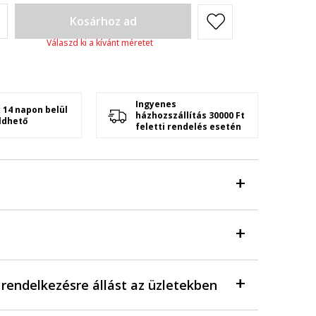
Kosárhoz ad
Válaszd ki a kívánt méretet
Ingyenes
 14 napon belül
házhozszállítás 30000 Ft
ldhető
feletti rendelés esetén
a rendelkezésre állást az üzletekben